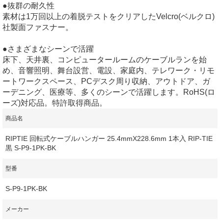
●抜群の耐久性
素材は1万回以上の着脱テストをクリアしたVelcro(ベルクロ)
社製面ファスナー。
●さまざまなシーンで活躍
床下、天井裏、コンピュータールームのケーブルランを始
め、音響照明、舞台設営、電設、家庭内、テレワーク・リモ
ートワークスペース、PCデスク周り収納、アウトドア、ガ
ーデニング、医療等、多くのシーンで活躍します。RoHS(ロ
ーズ)対応品。特許取得商品。
商品名
RIPTIE 回転式ケーブルハンガー 25.4mmX228.6mm 1本入 RIP-TIE
黒 S-P9-1PK-BK
型番
S-P9-1PK-BK
メーカー