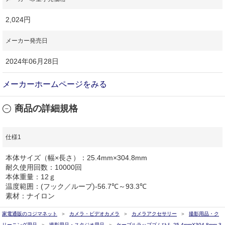
2,024円
メーカー発売日
2024年06月28日
メーカーホームページをみる
商品の詳細規格
仕様1
本体サイズ（幅×長さ）：25.4mm×304.8mm
耐久使用回数：10000回
本体重量：12ｇ
温度範囲：(フック／ループ)-56.7℃～93.3℃
素材：ナイロン
家電通販のコジマネット
カメラ・ビデオカメラ
カメラアクセサリー
撮影用品・ク
リーニング用品
撮影用品・スタジオ用品
ケーブルラップゴムひも 25.4mmX304.8mm 3