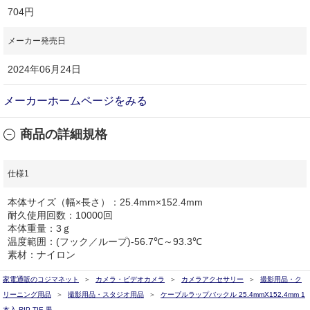
704円
メーカー発売日
2024年06月24日
メーカーホームページをみる
商品の詳細規格
仕様1
本体サイズ（幅×長さ）：25.4mm×152.4mm
耐久使用回数：10000回
本体重量：3ｇ
温度範囲：(フック／ループ)-56.7℃～93.3℃
素材：ナイロン
家電通販のコジマネット
カメラ・ビデオカメラ
カメラアクセサリー
撮影用品・ク
リーニング用品
撮影用品・スタジオ用品
ケーブルラップバックル 25.4mmX152.4mm 1
本入 RIP-TIE 黒