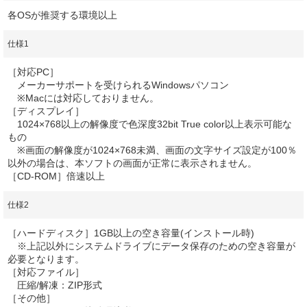
各OSが推奨する環境以上
仕様1
［対応PC］
メーカーサポートを受けられるWindowsパソコン
※Macには対応しておりません。
［ディスプレイ］
1024×768以上の解像度で色深度32bit True color以上表示可能な
もの
※画面の解像度が1024×768未満、画面の文字サイズ設定が100％
以外の場合は、本ソフトの画面が正常に表示されません。
［CD-ROM］倍速以上
仕様2
［ハードディスク］1GB以上の空き容量(インストール時)
※上記以外にシステムドライブにデータ保存のための空き容量が
必要となります。
［対応ファイル］
圧縮/解凍：ZIP形式
［その他］