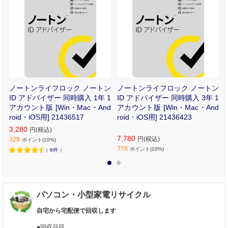
ン
ノートンライフロック ノートン
ノートンライフロック ノートン
ン
ID アドバイザー 同時購入 1年 1
ID アドバイザー 同時購入 3年 1
O
アカウント版 [Win・Mac・And
アカウント版 [Win・Mac・And
roid・iOS用] 21436517
roid・iOS用] 21436423
3,280
円(税込)
7,780
円(税込)
328
ポイント(10%)
778
ポイント(10%)
（
6件
）
1
2
パソコン・小型家電リサイクル
自宅から宅配便で回収します
●回収品目