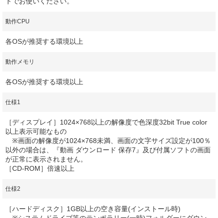
ドでお使いください。
動作CPU
各OSが推奨する環境以上
動作メモリ
各OSが推奨する環境以上
仕様1
［ディスプレイ］1024×768以上の解像度で色深度32bit True color
以上表示可能なもの
※画面の解像度が1024×768未満、画面の文字サイズ設定が100％
以外の場合は、『動画 ダウンロード 保存7』及び付属ソフトの画面
が正常に表示されません。
［CD-ROM］倍速以上
仕様2
［ハードディスク］1GB以上の空き容量(インストール時)
※システムドライブ等のテンポラリー(一時)フォルダーにダウン