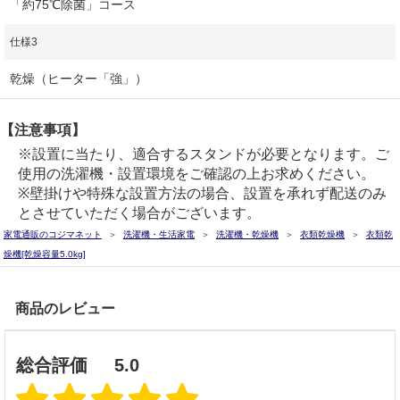
「約75℃除菌」コース
仕様3
乾燥（ヒーター「強」）
【注意事項】
※設置に当たり、適合するスタンドが必要となります。ご
使用の洗濯機・設置環境をご確認の上お求めください。
※壁掛けや特殊な設置方法の場合、設置を承れず配送のみ
とさせていただく場合がございます。
家電通販のコジマネット
洗濯機・生活家電
洗濯機・乾燥機
衣類乾燥機
衣類乾
燥機[乾燥容量5.0kg]
商品のレビュー
総合評価
5.0