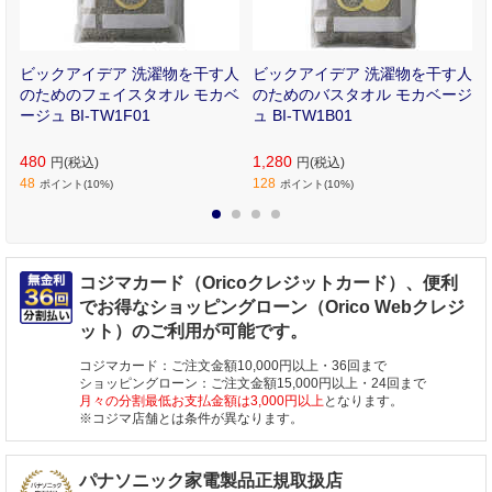
電
ビックアイデア 洗濯物を干す人
ビックアイデア 洗濯物を干す人
のためのフェイスタオル モカベ
のためのバスタオル モカベージ
ージュ BI-TW1F01
ュ BI-TW1B01
480
1,280
円(税込)
円(税込)
48
128
ポイント(10%)
ポイント(10%)
1
2
3
4
コジマカード（Oricoクレジットカード）、便利
でお得なショッピングローン（Orico Webクレジ
ット）のご利用が可能です。
コジマカード：ご注文金額10,000円以上・36回まで
ショッピングローン：ご注文金額15,000円以上・24回まで
月々の分割最低お支払金額は3,000円以上
となります。
※コジマ店舗とは条件が異なります。
パナソニック家電製品正規取扱店