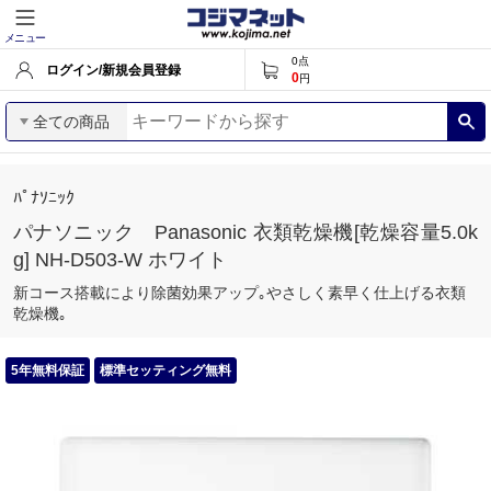
メニュー
0
点
ログイン/新規会員登録
0
円
全ての商品
ﾊﾟﾅｿﾆｯｸ
パナソニック Panasonic 衣類乾燥機[乾燥容量5.0k
g] NH-D503-W ホワイト
新コース搭載により除菌効果アップ｡やさしく素早く仕上げる衣類
乾燥機｡
5年無料保証
標準セッティング無料