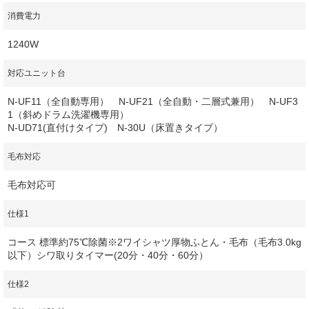
消費電力
1240W
対応ユニット台
N-UF11（全自動専用） N-UF21（全自動・二層式兼用） N-UF3
1（斜めドラム洗濯機専用）
N-UD71(直付けタイプ) N-30U（床置きタイプ）
毛布対応
毛布対応可
仕様1
コース 標準約75℃除菌※2ワイシャツ厚物ふとん・毛布（毛布3.0kg
以下）シワ取りタイマー(20分・40分・60分）
仕様2