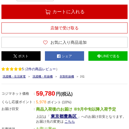
カートに入れる
店舗で受け取る
お気に入り商品追加
ポスト
シェア
LINEで送る
5
（
2件の商品レビュー
）
洗濯機・生活家電
洗濯機・乾燥機
衣類乾燥機
2位
59,780
コジマネット価格
円(税込)
5,978
くらし応援ポイント
ポイント (10%)
お届け目安
商品入荷後のお届け ※9月中旬以降入荷予定
東京都豊島区
上記は「
」へのお届け目安となります。
お届け先の変更は
こちら
お取り寄せ
在庫状況