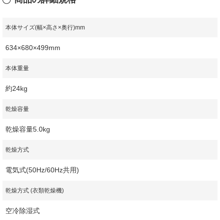
本体サイズ(幅×高さ×奥行)mm
634×680×499mm
本体重量
約24kg
乾燥容量
乾燥容量5.0kg
乾燥方式
電気式(50Hz/60Hz共用)
乾燥方式 (衣類乾燥機)
空冷除湿式