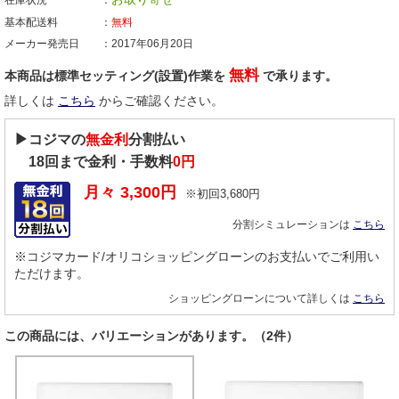
基本配送料
無料
メーカー発売日
2017年06月20日
無料
本商品は標準セッティング(設置)作業を
で承ります。
詳しくは
こちら
からご確認ください。
▶コジマの
無金利
分割払い
18
回まで金利・手数料
0円
月々
3,300
円
※初回
3,680
円
分割シミュレーションは
こちら
※コジマカード/オリコショッピングローンのお支払いでご利用い
ただけます。
ショッピングローンについて詳しくは
こちら
この商品には、バリエーションがあります。（2件）