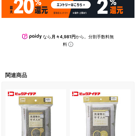
なら
月々4,981円
から。分割手数料無
料
関連商品