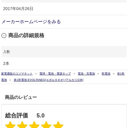
2017年04月26日
メーカーホームページをみる
商品の詳細規格
入数
2本
家電通販のコジマネット
電球・電池・電源タップ
電池・充電池
乾電池
単1乾
電池
単1乾電池 EVOLTANEO(エボルタネオ) [アルカリ/2本]
商品のレビュー
総合評価
5.0