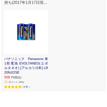
持ち(2017年1月17日現
在､パナソニック製アル
カリアルカリ乾電池､IEC
における全放電モードの
平均値より)
パナソニック Panasonic 単
1乾電池 EVOLTANEO(エボ
ルタネオ) [アルカリ/2本] LR
20NJ/2SE
508
円(税込)
21
ポイント (4%)
（
3
件
）