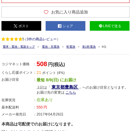
お気に入り商品追加
ポスト
シェア
LINEで送る
5
（
3件の商品レビュー
）
電球・電池・電源タップ
電池・充電池
乾電池
単1乾電池
6位
508
コジマネット価格
円(税込)
21
くらし応援ポイント
ポイント (4%)
お届け目安
最短 8/9(日) にお届け
東京都豊島区
上記は「
」へのお届け目安となります。
お届け先の変更は
こちら
在庫あり
在庫状況
基本配送料
550
円
メーカー発売日
2017年04月26日
本商品は宅配便でのお届けになります。