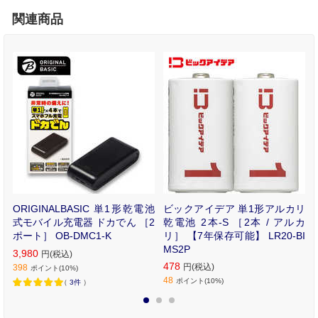
関連商品
リ
ORIGINALBASIC 単1形乾電池
ビックアイデア 単1形アルカリ
カ
式モバイル充電器 ドカでん ［2
乾電池 2本-S ［2本 / アルカ
B
ポート］ OB-DMC1-K
リ］ 【7年保存可能】 LR20-BI
MS2P
3,980
円(税込)
478
円(税込)
398
ポイント(10%)
48
ポイント(10%)
（
3件
）
1
2
3