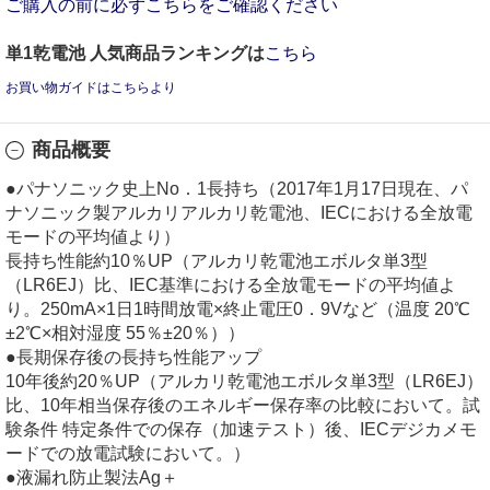
ご購入の前に必ずこちらをご確認ください
単1乾電池 人気商品ランキングは
こちら
お買い物ガイドはこちらより
商品概要
●パナソニック史上No．1長持ち（2017年1月17日現在、パ
ナソニック製アルカリアルカリ乾電池、IECにおける全放電
モードの平均値より）
長持ち性能約10％UP（アルカリ乾電池エボルタ単3型
（LR6EJ）比、IEC基準における全放電モードの平均値よ
り。250mA×1日1時間放電×終止電圧0．9Vなど（温度 20℃
±2℃×相対湿度 55％±20％））
●長期保存後の長持ち性能アップ
10年後約20％UP（アルカリ乾電池エボルタ単3型（LR6EJ）
比、10年相当保存後のエネルギー保存率の比較において。試
験条件 特定条件での保存（加速テスト）後、IECデジカメモ
ードでの放電試験において。）
●液漏れ防止製法Ag＋