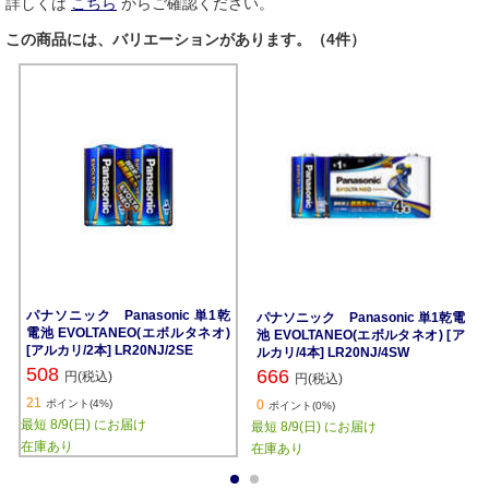
詳しくは
こちら
からご確認ください。
この商品には、バリエーションがあります。（4件）
パナソニック Panasonic 単1乾
パナソニック Panasonic 単1乾電
電池 EVOLTANEO(エボルタネオ)
池 EVOLTANEO(エボルタネオ) [ア
[アルカリ/2本] LR20NJ/2SE
ルカリ/4本] LR20NJ/4SW
508
666
円(税込)
円(税込)
21
ポイント(4%)
0
ポイント(0%)
最短 8/9(日) にお届け
最短 8/9(日) にお届け
在庫あり
在庫あり
1
2