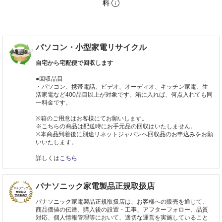
料
パソコン・小型家電リサイクル
自宅から宅配便で回収します
●回収品目
・パソコン、携帯電話、ビデオ、オーディオ、キッチン家電、生
活家電など400品目以上が対象です。箱に入れば、何点入れても同
一料金です。
※箱のご用意はお客様にてお願いします。
※こちらの商品は配送時にお手元品の回収はいたしません。
※本商品到着後に別途リネットジャパンへ回収品のお申込みをお願
いいたします。
詳しくは
こちら
パナソニック家電製品正規取扱店
パナソニック家電製品正規取扱店は、お客様への販売を通じて、
商品価値の伝達、購入後の設置・工事、アフターフォロー、品質
対応、個人情報管理等において、適切な運営を実施していること