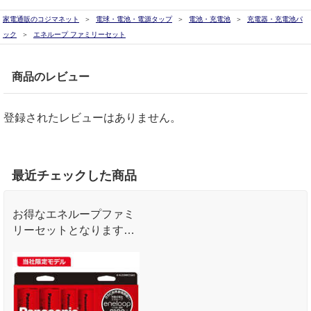
家電通販のコジマネット
電球・電池・電源タップ
電池・充電池
充電器・充電池パ
ック
エネループ ファミリーセット
商品のレビュー
登録されたレビューはありません。
最近チェックした商品
お得なエネループファミ
リーセットとなります｡
【ビックカメラグループ
オリジナル】