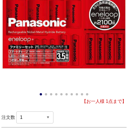
1
2
3
4
5
6
7
8
9
10
【お一人様 1点まで】
注文数