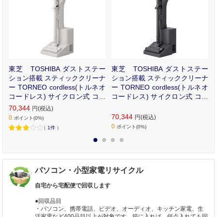
小
東芝 TOSHIBA ダストステー
東芝 TOSHIBA ダストステー
R
ション搭載 スティッククリーナ
ション搭載 スティッククリーナ
ー TORNEO cordless(トルネオ
ー TORNEO cordless(トルネオ
コードレス) サイクロン式 コー
コードレス) サイクロン式 コー
ドレス グレースベージュ VC-C
ドレス ジェットブラック VC-C
70,344
円(税込)
LZ74DS-C
LZ74DS-K
70,344
円(税込)
0
ポイント(0%)
0
ポイント(0%)
（
1件
）
1
2
3
4
パソコン・小型家電リサイクル
自宅から宅配便で回収します
●回収品目
・パソコン、携帯電話、ビデオ、オーディオ、キッチン家電、生
活家電など400品目以上が対象です。箱に入れば、何点入れても同