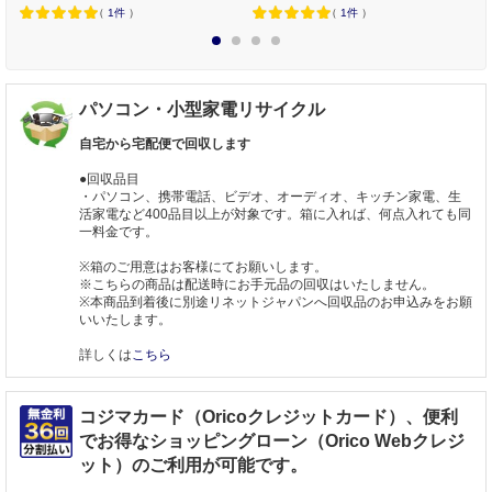
（
1件
）
（
1件
）
1
2
3
4
パソコン・小型家電リサイクル
自宅から宅配便で回収します
●回収品目
・パソコン、携帯電話、ビデオ、オーディオ、キッチン家電、生
活家電など400品目以上が対象です。箱に入れば、何点入れても同
一料金です。
※箱のご用意はお客様にてお願いします。
※こちらの商品は配送時にお手元品の回収はいたしません。
※本商品到着後に別途リネットジャパンへ回収品のお申込みをお願
いいたします。
詳しくは
こちら
コジマカード（Oricoクレジットカード）、便利
でお得なショッピングローン（Orico Webクレジ
ット）のご利用が可能です。