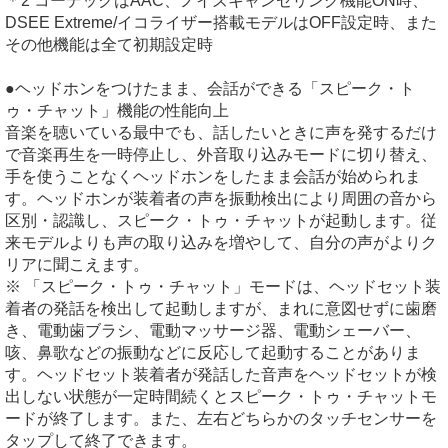
＊2 コーデックはAAC、ノイズキャンセリング機能ON時、
DSEE Extreme/イコライザー搭載モデルはOFF設定時、また
その他機能は全て初期設定時
●ヘッドホンをつけたまま、会話ができる「スピーク・ト
ゥ・チャット」機能の性能向上
音楽を聴いている最中でも、話したいときに声を発するだけ
で音楽再生を一時停止し、外音取り込みモードに切り替え、
手を使うことなくヘッドホンをしたまま会話が始められま
す。ヘッドホンが装着者の声を振動検出により周囲の音から
区別・認識し、スピーク・トゥ・チャットが起動します。従
来モデルよりも声の取り込みを増やして、自分の声がよりク
リアに聞こえます。
※ 「スピーク・トゥ・チャット」モードは、ヘッドセット装
着者の発話を検出して起動しますが、まれに意図せずに歯磨
き、電動歯ブラシ、電動マッサージ器、電動シェーバー、
咳、鼻歌などの振動などに反応して起動することがありま
す。ヘッドセット装着者が発話した音声をヘッドセットが検
出しない状態が一定時間続くとスピーク・トゥ・チャットモ
ードが終了します。また、左右どちらかのタッチセンサーを
タップして終了できます。