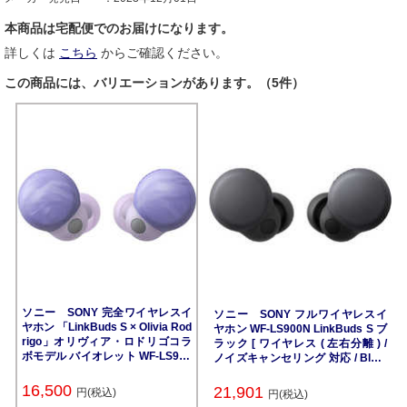
本商品は宅配便でのお届けになります。
詳しくは
こちら
からご確認ください。
この商品には、バリエーションがあります。（5件）
ソニー SONY 完全ワイヤレスイ
ソニー SONY フルワイヤレスイ
ヤホン 「LinkBuds S × Olivia Rod
ヤホン WF-LS900N LinkBuds S ブ
rigo」オリヴィア・ロドリゴコラ
ラック [ ワイヤレス ( 左右分離 ) /
ボモデル バイオレット WF-LS900
ノイズキャンセリング 対応 / Bluet
NVC
ooth 対応 ]
16,500
21,901
円(税込)
円(税込)