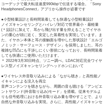
コーデックで最大転送速度990kbpで伝送する場合。「Sony
HeadphonesConnect」アプリから操作が必要です
●小型軽量設計と長時間装着しても快適な小型軽量設計
ノイズキャンセリングとハイレゾ対応で世界最小・最軽量
(＊)設計に加えて、耳から飛び出す量を抑えることでイヤホ
ンの重心が頭に近く、安定した装着性を実現しています。ま
た、イヤホン本体と耳の接触面を増やした形状設計「エルゴ
ノミック・サーフェース・デザイン」を採用しました。耳の
複雑な凹凸にも干渉しにくい形状になっており、長時間装着
しても快適にご使用いただけます。
＊ 2022年3月30日時点、ソニー調べ。LDAC対応完全ワイヤ
レス型ノイズキャンセリングヘッドホンにおいて
●ワイヤレス外音取り込みによる「ながら聴き」と高性能ノ
イキャンによる没入を両立
音声コンテンツを聴きながら、周囲の音も聴ける「アンビエ
ントサウンド(外音取り込み)モード」を搭載。従来モデルよ
りも信号処理における外音取り込み量を増やすことで、より
自然な外音取り込みを実現。さらに、高性能ノイズキャンセ