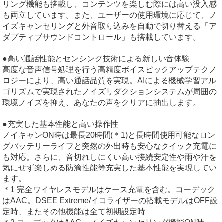
リング機能も搭載し、コンテンツを楽しむ際には高い没入感
も両立しています。また、ユーザーの使用環境に応じて、ノ
イズキャンセリングと外音取り込みを自動で切り替える「ア
ダプティブサウンドコントロール」も搭載しています。
●高い通話性能とセンシング技術による新しい音体験
高度な音声信号処理を行う高精度ボイスピックアップテクノ
ロジーにより、高い通話品質を実現。AIによる機械学習アル
ゴリズムで実現されたノイズリダクションシステムが周囲の
環境ノイズを抑え、あなたの声をクリアに抽出します。
●充実した基本性能と高い操作性
ノイキャンON時は最長20時間(＊1)と長時間使用可能なロン
グバッテリーライフと突然の外出時も安心なクイック充電に
も対応。さらに、音切れしにくい高い接続安定性や雨や汗を
気にせず楽しめる防滴性能等充実した基本性能を実現してい
ます。
＊1 完全ワイヤレスモデルはケース充電を含む。コーデック
はAAC。DSEE Extreme/イコライザーの搭載モデルはOFF設
定時、またその他機能は全て初期設定時