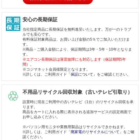
安心の長期保証
当社指定商品に長期保証を無料進呈いたします。万が一のトラブ
ルでも安心です。
有料保証対象商品は、お買い上げ金額の5％でご加入いただけま
す。
※商品・ご購入金額により、保証期間は3年・5年・10年となりま
す。
※エアコン長期保証は落雷故障にも対応します（保証期間5年
間）。
※コジマネット会員様限定となります。
※詳しくは、ご利用ガイド「
保証について
」をご確認ください。
不用品リサイクル回収対象（古いテレビ引取り）
設置時に現在ご利用中の古いテレビ（1台）のリサイクル回収を承
ります。
商品をカートに入れる際に表示される追加サービスの設定画面で
お申し込みください。
※パソコン用モニタや業務用製品はリサイクルできかねます。
※詳しくは、ご利用ガイド「
廃家電のリサイクルについて
」をご確
認ください。