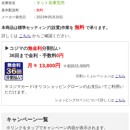
ネット在庫完売
在庫状況
基本配送料
無料
メーカー発売日
2023年05月20日
無料
本商品は標準セッティング(設置)作業を
で承ります。
詳しくは
こちら
からご確認ください。
▶コジマの
無金利
分割払い
36
回まで金利・手数料
0円
月々
13,800
円
※初回
15,000
円
分割シミュレーションは
こちら
※コジマカード/オリコショッピングローンのお支払いでご利用い
ただけます。
ショッピングローンについて詳しくは
こちら
キャンペーン一覧
※リンクをタップでキャンペーン内容が表示されます。