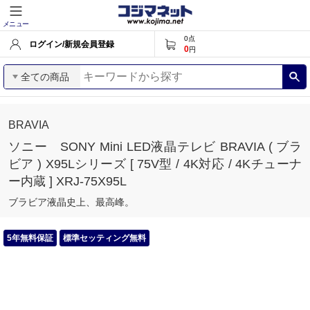
メニュー
0
点
ログイン/新規会員登録
0
円
全ての商品
BRAVIA
ソニー SONY Mini LED液晶テレビ BRAVIA ( ブラ
ビア ) X95Lシリーズ [ 75V型 / 4K対応 / 4Kチューナ
ー内蔵 ] XRJ-75X95L
ブラビア液晶史上、最高峰。
5年無料保証
標準セッティング無料