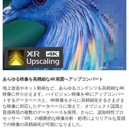
あらゆる映像を高精細な4K画質へアップコンバート
地上放送やネット動画など、あらゆるコンテンツを高精細な4K
映像に作りかえます。ハイビジョン映像を4Kにアップコンバー
トするデータベースと、4K映像をさらに高精細化するさまざま
な映像に対応したデータベースに加えて、オブジェクト認識と
質感再現の複数のデータベースを採用。さらに、認知特性プロ
セッサー「XR」の横断的な映像分析・処理によりリアルな質感
での映像の高精細化が可能になりました。