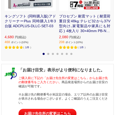
ブ
キングソフト (同時購入版)アド
プロセブン 耐震マット ( 耐震荷
⇔
クリーナーPlus 同時購入1年3
重目安48kg:テレビ32から37V
K
台版 ADCPLUS-DLLC-SET-03
型向け､家電製品や家具にも対
応 ) 4枚入り 30×40mm PB-N30
44C
4,680
2,080
円(税込)
円(税込)
468
208
ポイント(10%)
ポイント(10%)
（
1件
）
（
1件
）
1
2
3
4
5
6
7
「お届け目安」表示がより便利になりました。
ご購入前に下記の「お届け先住所の変更はこちら」からお届け先
の郵便番号をご入力ください。
商品発送場所からのお届け目安の
確認が可能です。
※お届け先の郵便番号が未設定の場合、エリア以外のお届け目安
が表示される場合がございます。よくご確認のうえご注文くださ
い。
お届け先住所の変更はこちら