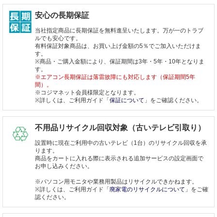
安心の長期保証
当社指定商品に長期保証を無料進呈いたします。万が一のトラブ
ルでも安心です。
有料保証対象商品は、お買い上げ金額の5％でご加入いただけま
す。
※商品・ご購入金額により、保証期間は3年・5年・10年となりま
す。
※エアコン長期保証は落雷故障にも対応します（保証期間5年
間）。
※コジマネット会員様限定となります。
※詳しくは、ご利用ガイド「
保証について
」をご確認ください。
不用品リサイクル回収対象（古いテレビ引取り）
設置時に現在ご利用中の古いテレビ（1台）のリサイクル回収を承
ります。
商品をカートに入れる際に表示される追加サービスの設定画面で
お申し込みください。
※パソコン用モニタや業務用製品はリサイクルできかねます。
※詳しくは、ご利用ガイド「
廃家電のリサイクルについて
」をご確
認ください。