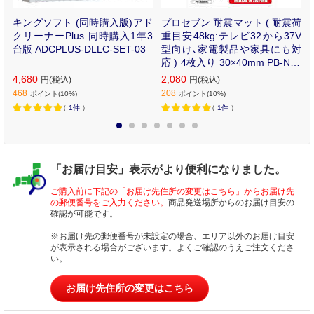
ブ
キングソフト (同時購入版)アド
プロセブン 耐震マット ( 耐震荷
⇔
クリーナーPlus 同時購入1年3
重目安48kg:テレビ32から37V
K
台版 ADCPLUS-DLLC-SET-03
型向け､家電製品や家具にも対
応 ) 4枚入り 30×40mm PB-N30
44C
4,680
2,080
円(税込)
円(税込)
468
208
ポイント(10%)
ポイント(10%)
（
1件
）
（
1件
）
1
2
3
4
5
6
7
「お届け目安」表示がより便利になりました。
ご購入前に下記の「お届け先住所の変更はこちら」からお届け先
の郵便番号をご入力ください。
商品発送場所からのお届け目安の
確認が可能です。
※お届け先の郵便番号が未設定の場合、エリア以外のお届け目安
が表示される場合がございます。よくご確認のうえご注文くださ
い。
お届け先住所の変更はこちら