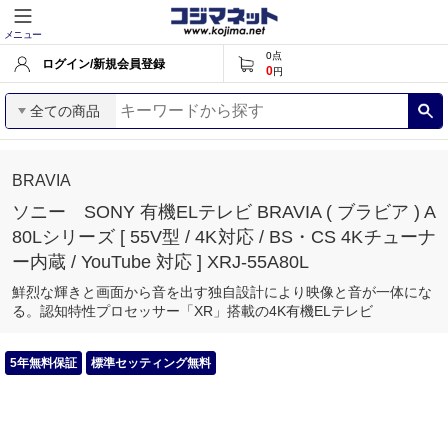
メニュー
0
点
ログイン/新規会員登録
0
円
全ての商品
BRAVIA
ソニー SONY 有機ELテレビ BRAVIA ( ブラビア ) A
80Lシリーズ [ 55V型 / 4K対応 / BS・CS 4Kチューナ
ー内蔵 / YouTube 対応 ] XRJ-55A80L
鮮烈な輝きと画面から音を出す独自設計により映像と音が一体にな
る。認知特性プロセッサー「XR」搭載の4K有機ELテレビ
5年無料保証
標準セッティング無料