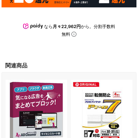
なら
月々22,962円
から。分割手数料
無料
関連商品