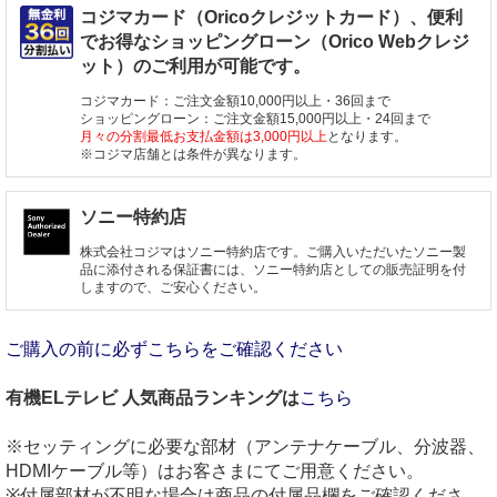
コジマカード（Oricoクレジットカード）、便利
でお得なショッピングローン（Orico Webクレジ
ット）のご利用が可能です。
コジマカード：ご注文金額10,000円以上・36回まで
ショッピングローン：ご注文金額15,000円以上・24回まで
月々の分割最低お支払金額は3,000円以上
となります。
※コジマ店舗とは条件が異なります。
ソニー特約店
株式会社コジマはソニー特約店です。ご購入いただいたソニー製
品に添付される保証書には、ソニー特約店としての販売証明を付
しますので、ご安心ください。
ご購入の前に必ずこちらをご確認ください
有機ELテレビ 人気商品ランキングは
こちら
※セッティングに必要な部材（アンテナケーブル、分波器、
HDMIケーブル等）はお客さまにてご用意ください。
※付属部材が不明な場合は商品の付属品欄をご確認くださ