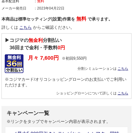
基本配送料
無料
メーカー発売日
2023年04月22日
無料
本商品は標準セッティング(設置)作業を
で承ります。
詳しくは
こちら
からご確認ください。
▶コジマの
無金利
分割払い
36
回まで金利・手数料
0円
月々
7,600
円
※初回
9,550
円
分割シミュレーションは
こちら
※コジマカード/オリコショッピングローンのお支払いでご利用い
ただけます。
ショッピングローンについて詳しくは
こちら
キャンペーン一覧
※リンクをタップでキャンペーン内容が表示されます。