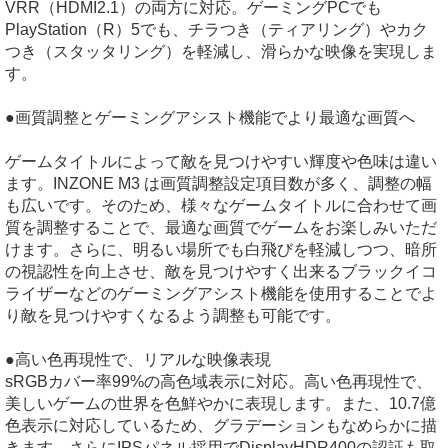
VRR（HDMI2.1）の両方に対応。ゲーミングPCでも
PlayStation（R）5でも、チラつき（ティアリング）やカク
つき（スタッタリング）を軽減し、滑らかな映像を実現しま
す。
●画質調整とゲーミングアシスト機能でより最適な画質へ
ゲームタイトルによって敵を見つけやすい輝度や色味は違い
ます。INZONE M3 は画質調整設定項目数が多く、調整の幅
も広いです。そのため、様々なゲームタイトルに合わせて画
質を調整することで、最適な画質でゲームをお楽しみいただ
けます。さらに、明るい場所でも白飛びを軽減しつつ、暗所
の視認性を向上させ、敵を見つけやすく出来るブラックイコ
ライザーなどのゲーミングアシスト機能を使用することでよ
り敵を見つけやすくなるよう調整も可能です。
●高い色再現性で、リアルな映像表現
sRGBカバー率99%の高色域表示に対応。高い色再現性で、
美しいゲームの世界を色鮮やかに表現します。また、10.7億
色表示に対応しているため、グラデーションもなめらかに描
きます。さらにIPSパネル採用でDisplayHDR400の認証も取