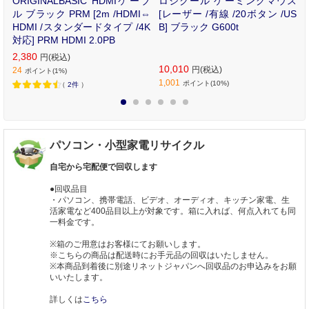
ン
ORIGINALBASIC HDMIケーブ
ロジクール ゲーミングマウス
時
ル ブラック PRM [2m /HDMI⇔
[レーザー /有線 /20ボタン /US
ク
HDMI /スタンダードタイプ /4K
B] ブラック G600t
ト
対応] PRM HDMI 2.0PB
]
2,380
円(税込)
10,010
円(税込)
24
ポイント(1%)
1,001
ポイント(10%)
（
2件
）
1
2
3
4
5
6
パソコン・小型家電リサイクル
自宅から宅配便で回収します
●回収品目
・パソコン、携帯電話、ビデオ、オーディオ、キッチン家電、生
活家電など400品目以上が対象です。箱に入れば、何点入れても同
一料金です。
※箱のご用意はお客様にてお願いします。
※こちらの商品は配送時にお手元品の回収はいたしません。
※本商品到着後に別途リネットジャパンへ回収品のお申込みをお願
いいたします。
詳しくは
こちら