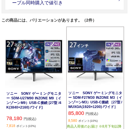
ーブル同時購入で値引き
この商品には、バリエーションがあります。（2件）
ソニー SONY ゲーミングモニタ
ソニー SONY ゲーミングモニタ
ー SDM-F27M30 INZONE M3（イ
ー SDM-U27M90 INZONE M9（イ
ンゾーンM3）USB-C接続 ［27型 /
ンゾーンM9）USB-C接続 [27型 /4
WUXGA(1920×1200) /ワイド］
K(3840×2160) /ワイド]
85,800
円(税込)
78,180
円(税込)
8,580
ポイント(10%)
7,818
ポイント(10%)
商品入荷後のお届け ※8月下旬以降