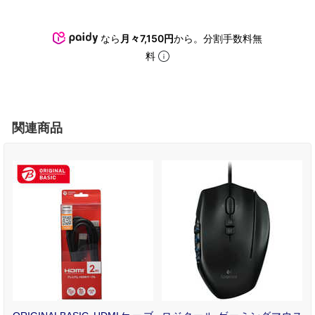
なら
月々7,150円
から。分割手数料無
料
関連商品