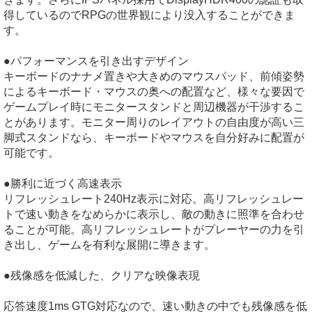
得しているのでRPGの世界観により没入することができま
す。
●パフォーマンスを引き出すデザイン
キーボードのナナメ置きや大きめのマウスパッド、前傾姿勢
によるキーボード・マウスの奥への配置など、様々な要因で
ゲームプレイ時にモニタースタンドと周辺機器が干渉するこ
とがあります。モニター周りのレイアウトの自由度が高い三
脚式スタンドなら、キーボードやマウスを自分好みに配置が
可能です。
●勝利に近づく高速表示
リフレッシュレート240Hz表示に対応。高リフレッシュレー
トで速い動きをなめらかに表示し、敵の動きに照準を合わせ
ることが可能。高リフレッシュレートがプレーヤーの力を引
き出し、ゲームを有利な展開に導きます。
●残像感を低減した、クリアな映像表現
応答速度1ms GTG対応なので、速い動きの中でも残像感を低