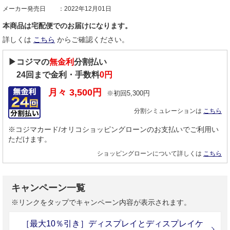
メーカー発売日
2022年12月01日
本商品は宅配便でのお届けになります。
詳しくは
こちら
からご確認ください。
▶コジマの
無金利
分割払い
24
回まで金利・手数料
0円
月々
3,500
円
※初回
5,300
円
分割シミュレーションは
こちら
※コジマカード/オリコショッピングローンのお支払いでご利用い
ただけます。
ショッピングローンについて詳しくは
こちら
キャンペーン一覧
※リンクをタップでキャンペーン内容が表示されます。
［最大10％引き］ディスプレイとディスプレイケ