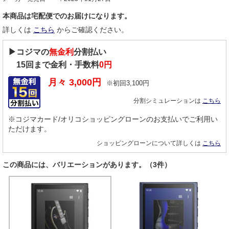
本商品は宅配便でのお届けになります。
詳しくは
こちら
からご確認ください。
▶コジマの
無金利
分割払い
15
回まで金利・手数料
0円
月々
3,000
円
※初回
3,100
円
分割シミュレーションは
こちら
※コジマカード/オリコショッピングローンのお支払いでご利用い
ただけます。
ショッピングローンについて詳しくは
こちら
この商品には、バリエーションがあります。（3件）