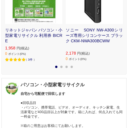
ナ
リネットジャパン パソコン・小
ソニー SONY NW-A300シリ
イ
型家電リサイクル 利用券 BICR
ーズ専用シリコンケース ブラッ
-
E
ク CKM-NWA300BCWW
1,958
円(税込)
2,178
円(税込)
0
ポイント(0%)
0
ポイント(0%)
（
3件
）
1
2
3
4
パソコン・小型家電リサイクル
自宅から宅配便で回収します
●回収品目
・パソコン、携帯電話、ビデオ、オーディオ、キッチン家電、生
活家電など400品目以上が対象です。箱に入れば、何点入れても同
一料金です。
※箱のご用意はお客様にてお願いします。