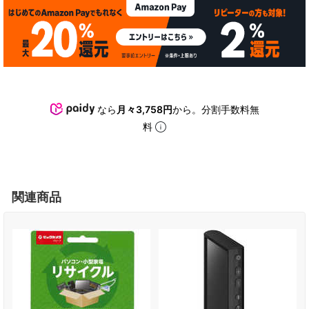
なら
月々3,758円
から。分割手数料無
料
関連商品