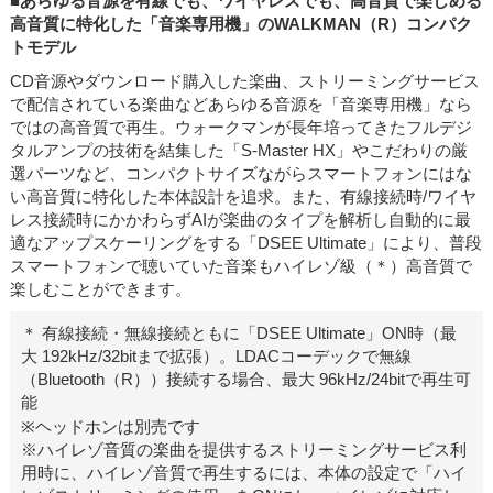
■あらゆる音源を有線でも、ワイヤレスでも、高音質で楽しめる
高音質に特化した「音楽専用機」のWALKMAN（R）コンパク
トモデル
CD音源やダウンロード購入した楽曲、ストリーミングサービス
で配信されている楽曲などあらゆる音源を「音楽専用機」なら
ではの高音質で再生。ウォークマンが長年培ってきたフルデジ
タルアンプの技術を結集した「S-Master HX」やこだわりの厳
選パーツなど、コンパクトサイズながらスマートフォンにはな
い高音質に特化した本体設計を追求。また、有線接続時/ワイヤ
レス接続時にかかわらずAIが楽曲のタイプを解析し自動的に最
適なアップスケーリングをする「DSEE Ultimate」により、普段
スマートフォンで聴いていた音楽もハイレゾ級（＊）高音質で
楽しむことができます。
＊ 有線接続・無線接続ともに「DSEE Ultimate」ON時（最
大 192kHz/32bitまで拡張）。LDACコーデックで無線
（Bluetooth（R））接続する場合、最大 96kHz/24bitで再生可
能
※ヘッドホンは別売です
※ハイレゾ音質の楽曲を提供するストリーミングサービス利
用時に、ハイレゾ音質で再生するには、本体の設定で「ハイ