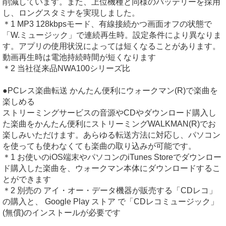
削減しています。また、上位機種と同様のバッテリーを採用
し、ロングスタミナを実現しました。
＊1 MP3 128kbpsモード、有線接続かつ画面オフの状態で
「W.ミュージック」で連続再生時。設定条件により異なりま
す。アプリの使用状況によっては短くなることがあります。
動画再生時は電池持続時間が短くなります
＊2 当社従来品NWA100シリーズ比
●PCレス楽曲転送 かんたん便利にウォークマン(R)で楽曲を
楽しめる
ストリーミングサービスの音源やCDやダウンロード購入し
た楽曲をかんたん便利にストリーミングWALKMAN(R)でお
楽しみいただけます。あらゆる転送方法に対応し、パソコン
を使っても使わなくても楽曲の取り込みが可能です。
＊1 お使いのiOS端末やパソコンのiTunes Storeでダウンロー
ド購入した楽曲を、ウォークマン本体にダウンロードするこ
とができます
＊2 別売の アイ・オー・データ機器が販売する「CDレコ」
の購入と、 Google Play ストア で「CDレコミュージック」
(無償)のインストールが必要です