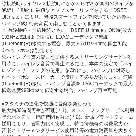
線接続時/ワイヤレス接続時にかかわらずAIが楽曲のタイプを
解析し自動的に最適なアップスケーリングをする「DSEE
Ultimate」により、普段スマートフォンで聴いていた音楽も
ハイレゾ級(＊)高音質で楽しむことができます。
＊ 有線接続・無線接続ともに「DSEE Ultimate」ON時(最大
192kHz/32bitまで拡張)。LDACコーデックで無線
(Bluetooth(R))接続する場合、最大 96kHz/24bitで再生可能
※ヘッドホンは別売です
※ハイレゾ音質の楽曲を提供するストリーミングサービス利
用時に、ハイレゾ音質で再生するには、本体の設定で「ハイ
レゾストリーミングの使用」をONにし、ハイレゾに対応し
たヘッドホン・スピーカーで接続する必要があります。無線
(Bluetooth(R))接続：ハイレゾ音源をLDACコーデックで最大
転送速度990kbpsで伝送する場合、ハイレゾ再生可能
●スタミナの進化で快適に音楽を楽しめる
最大約36時間再生が可能(＊1)。ストリーミングサービス利用
時のバッテリー持続時間も向上(＊2)。新規プラットフォーム
採用により、省電力化を実現し、特に待機時の消費電力や、
音楽ストリーミングサービス使用時等の電力消費量を大きく