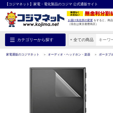
【コジマネット】家電・電化製品のコジマ 公式通販サイト
お届け先住所の変更
をすると、商品
（現在は
東京都
豊島区
）
カテゴリーから探す
全ての商品
家電通販のコジマネット
オーディオ・ヘッドホン・楽器
ポータブ