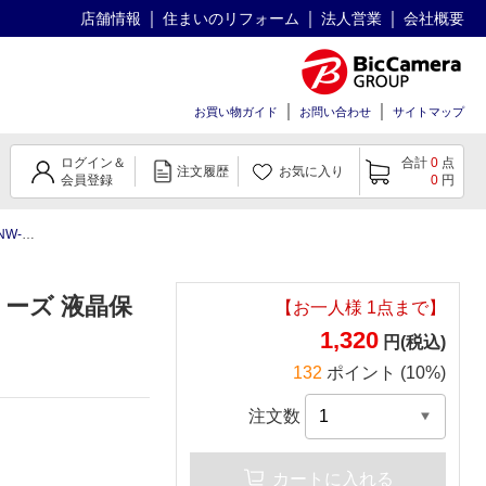
店舗情報
住まいのリフォーム
法人営業
会社概要
お買い物ガイド
お問い合わせ
サイトマップ
ログイン＆
合計
0
点
注文履歴
お気に入り
会員登録
0
円
晶保護シート
リーズ 液晶保
【お一人様
1
点まで】
1,320
円(税込)
132
ポイント (10%)
注文数
カートに入れる