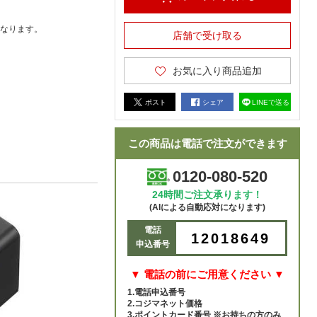
なります。
店舗で受け取る
お気に入り商品追加
ポスト
シェア
LINEで送る
この商品は電話で注文ができます
0120-080-520
24時間ご注文承ります！
(AIによる自動応対になります)
電話
12018649
申込番号
▼ 電話の前にご用意ください ▼
1.電話申込番号
2.コジマネット価格
3.ポイントカード番号 ※お持ちの方のみ