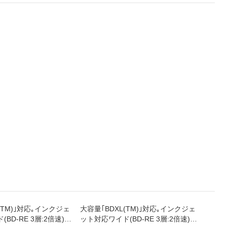
(TM)｣対応｡インクジェ
大容量｢BDXL(TM)｣対応｡インクジェ
スマー
BD-RE 3層:2倍速)ブ
ット対応ワイド(BD-RE 3層:2倍速)ブ