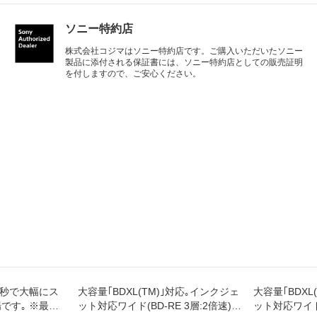
ソニー特約店
株式会社コジマはソニー特約店です。ご購入いただいたソニー
製品に添付される保証書には、ソニー特約店としての販売証明
を付しますので、ご安心ください。
B/秒で大幅にス
大容量｢BDXL(TM)｣対応｡インクジェ
大容量｢BDXL
です｡ ※最大
ット対応ワイド(BD-RE 3層:2倍速)ブ
ット対応ワイド(