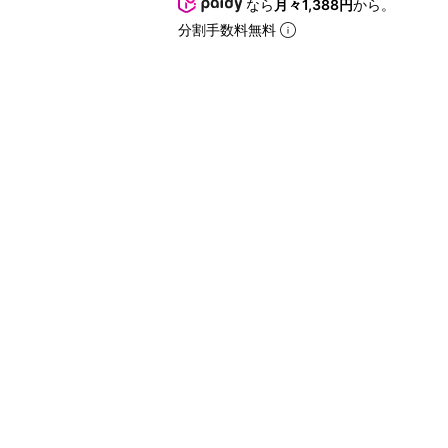
なら
月々1,388円
から。
分割手数料無料