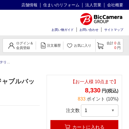
店舗情報
住まいのリフォーム
法人営業
会社概要
お買い物ガイド
お問い合わせ
サイトマップ
ログイン＆
合計
0
点
注文履歴
お気に入り
会員登録
0
円
パック
ジャブルバッ
【お一人様
10
点まで】
8,330
円(税込)
833
ポイント (10%)
注文数
カートに入れる