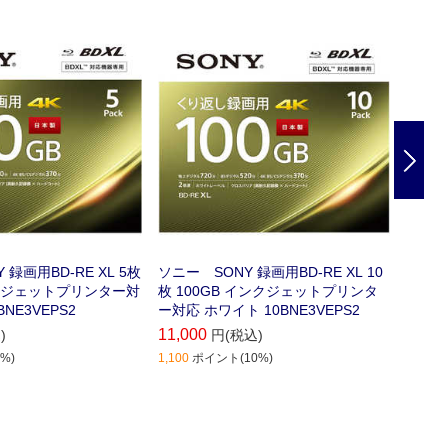
スク
ルーレイディスク
Nex
録画用BD-RE XL 5枚
ソニー SONY 録画用BD-RE XL 10
KIOX
枚 100GB インクジェットプリンタ
-1 メ
ホワイト 5BNE3VEPS2
ー対応 ホワイト 10BNE3VEPS2
-A064
11,000
1,790
)
円(税込)
%)
1,100
ポイント(10%)
179
ポイ