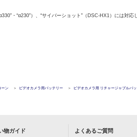
80”・“α330”・“α230”）、“サイバーショット”（DSC-HX1）
ローン
ビデオカメラ用バッテリー
ビデオカメラ用 リチャージャブルバッテリー
い物ガイド
よくあるご質問