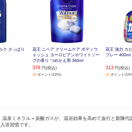
ルク さっぱり
花王 ニベア クリームケア ボディウ
花王 強力 カ
ォッシュ ヨーロピアンホワイトソー
プレー 400ml
プの香り つめかえ用 360ml
378
313
円(税込)
円(税込)
38
ポイント(10%)
32
ポイント(10%
。温泉ミネラル＋炭酸ガスが、温浴効果を高めて血行と新陳代
康入浴習慣です。