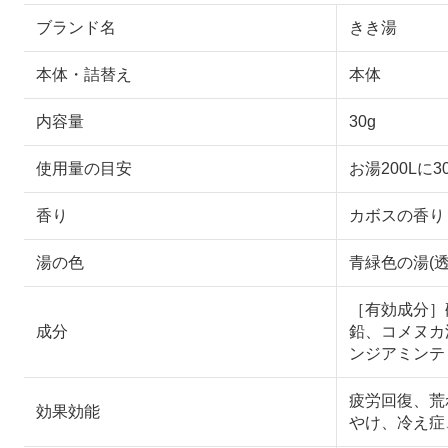
ブランド名
きき湯
本体・詰替え
本体
内容量
30g
使用量の目安
お湯200Lに3
香り
カボスの香り
湯の色
青緑色の湯(
［有効成分］
成分
鉛、コメヌカ油
ンジアミンテト
疲労回復、荒
効果効能
やけ、冷え症