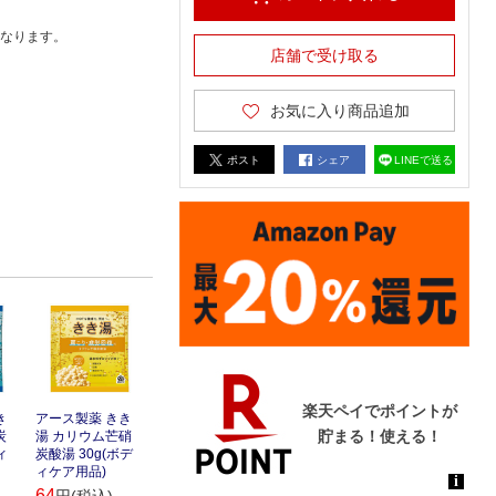
なります。
店舗で受け取る
お気に入り商品追加
ポスト
シェア
LINEで送る
き
アース製薬 きき
炭
湯 カリウム芒硝
ィ
炭酸湯 30g(ボデ
ィケア用品)
64
円(税込)