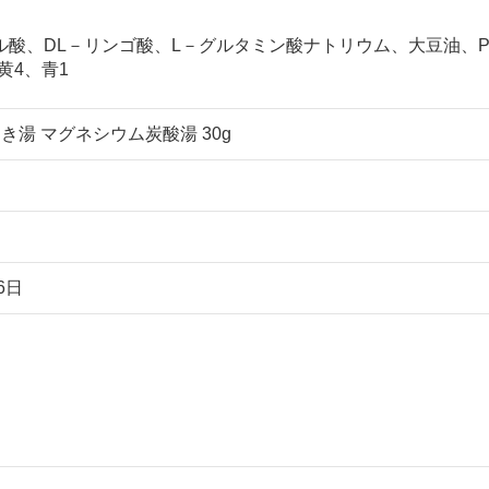
ル酸、DL－リンゴ酸、L－グルタミン酸ナトリウム、大豆油、PE
黄4、青1
き湯 マグネシウム炭酸湯 30g
6日