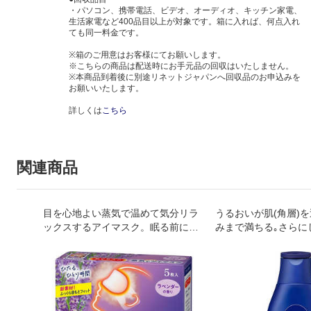
・パソコン、携帯電話、ビデオ、オーディオ、キッチン家電、
生活家電など400品目以上が対象です。箱に入れば、何点入れ
ても同一料金です。
※箱のご用意はお客様にてお願いします。
※こちらの商品は配送時にお手元品の回収はいたしません。
※本商品到着後に別途リネットジャパンへ回収品のお申込みを
お願いいたします。
詳しくは
こちら
関連商品
目を心地よい蒸気で温めて気分リラ
うるおいが肌(角層)
ックスするアイマスク。眠る前に心
みまで満ちる｡さらに
地よいラベンダーセージの香り。
めて､一日続くうるお