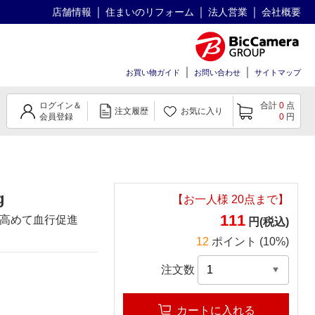
店舗情報
住まいのリフォーム
法人営業
会社概要
お買い物ガイド
お問い合わせ
サイトマップ
ログイン＆
合計
0
点
注文履歴
お気に入り
会員登録
0
円
g
【お一人様
20
点まで】
111
高めて血行促進
円(税込)
12
ポイント (10%)
注文数
カートに入れる