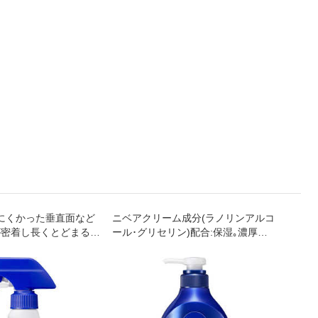
にくかった垂直面など
ニベアクリーム成分(ラノリンアルコ
銀イオ
が密着し長くとどまるの
ール･グリセリン)配合:保湿｡濃厚な
して､
と退治します｡
泡でしっとりうるおう肌に｡
『ルッ