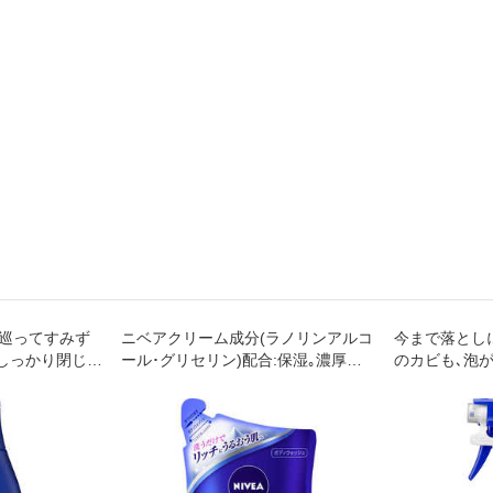
を巡ってすみず
ニベアクリーム成分(ラノリンアルコ
今まで落とし
しっかり閉じ込
ール･グリセリン)配合:保湿｡濃厚な
のカビも､泡
った肌へ｡
泡でしっとりうるおう肌に｡
で､しっかり