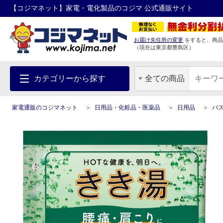
【コジマネット】家電・電化製品のコジマ 公式通販サイト
お届け先住所の変更
をすると、商品
（現在は
東京都
豊島区
）
カテゴリーから探す
全ての商品
家電通販のコジマネット
日用品・化粧品・医薬品
日用品
バ