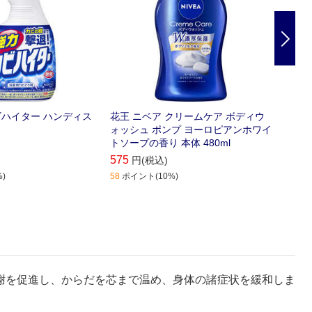
Nex
ビハイター ハンディス
花王 ニベア クリームケア ボディウ
LIO
ォッシュ ポンプ ヨーロピアンホワイ
煙剤 
トソープの香り 本体 480ml
575
1,460
円(税込)
)
58
ポイント(10%)
146
ポイ
謝を促進し、からだを芯まで温め、身体の諸症状を緩和しま