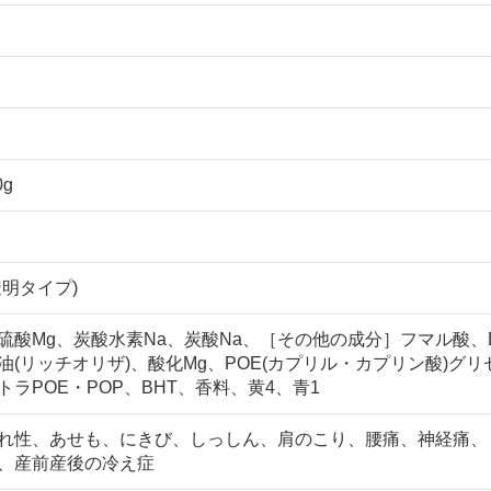
0g
透明タイプ)
硫酸Mg、炭酸水素Na、炭酸Na、［その他の成分］フマル酸、
(リッチオリザ)、酸化Mg、POE(カプリル・カプリン酸)グリセ
ラPOE・POP、BHT、香料、黄4、青1
れ性、あせも、にきび、しっしん、肩のこり、腰痛、神経痛、
、産前産後の冷え症