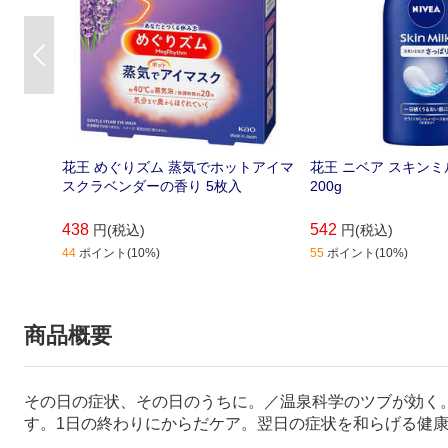
Previous
花王 めぐりズム 蒸気でホットアイマ
花王 ニベア スキンミ
スクラベンダーの香り 5枚入
200g
438
542
円(税込)
円(税込)
44
ポイント(10%)
55
ポイント(10%)
商品概要
その日の症状、その日のうちに。／温泉科学のツブが効く
す。1日の終わりにからだケア。翌日の症状を和らげる健