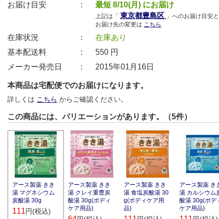
お届け目安 ：
最短 8/10(月) にお届け
東京都豊島区
上記は「
」へのお届け目安と
お届け先の変更は
こちら
在庫状況 ：
在庫あり
基本配送料 ：
550
円
メーカー発売日 ：
2015年01月16日
本商品は宅配便でのお届けになります。
詳しくは
こちら
からご確認ください。
この商品には、バリエーションがあります。（5件）
アース製薬 きき
アース製薬 きき
アース製薬 き
アース製薬 きき
湯 クレイ重曹炭
湯 食塩炭酸湯 30
湯 カルシウム
湯 マグネシウム
酸湯 30g(ボディ
g(ボディケア用
酸湯 30g(ボデ
炭酸湯 30g
ケア用品)
品)
ケア用品)
111
円(税込)
64
111
111
円(税込)
円(税込)
円(税込)