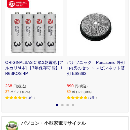
イ
ORIGINALBASIC 単3乾電池 [ア
パナソニック Panasonic 外刃
)
ルカリ/4本] 【7年保存可能】 L
+内刃のセット スピンネット替
ラ
R6BKOS-4P
刃 ES9392
268
890
円(税込)
円(税込)
27
89
ポイント(10%)
ポイント(10%)
（
3件
）
（
3件
）
1
2
3
4
パソコン・小型家電リサイクル