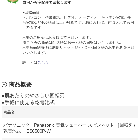
自宅から宅配便で回収します
●回収品目
・パソコン、携帯電話、ビデオ、オーディオ、キッチン家電、生
活家電など400品目以上が対象です。箱に入れば、何点入れても同
一料金です。
※箱のご用意はお客様にてお願いします。
※こちらの商品は配送時にお手元品の回収はいたしません。
※本商品到着後に別途リネットジャパンへ回収品のお申込みをお願
いいたします。
詳しくは
こちら
商品概要
●肌あたりのやさしい回転刃
●手軽に使える乾電池式
商品名
パナソニック Panasonic 電気シェーバー スピンネット ［回転刃 /
乾電池式］ ES6500P-W