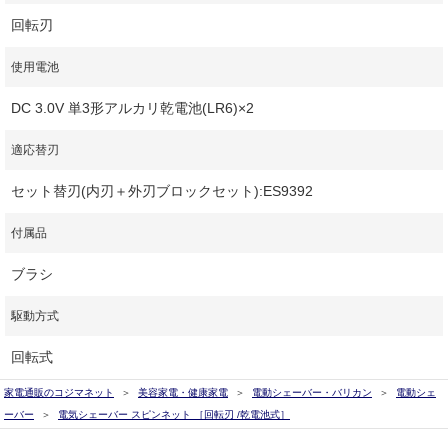
回転刃
使用電池
DC 3.0V 単3形アルカリ乾電池(LR6)×2
適応替刃
セット替刃(内刃＋外刃ブロックセット):ES9392
付属品
ブラシ
駆動方式
回転式
家電通販のコジマネット
美容家電・健康家電
電動シェーバー・バリカン
電動シェ
ーバー
電気シェーバー スピンネット ［回転刃 /乾電池式］