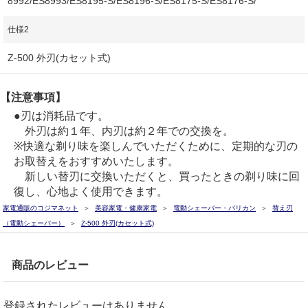
8992/ES8993/ES8195-S/ES8196-S/ES8175-S/ES8176-S/
仕様2
Z-500 外刃(カセット式)
【注意事項】
●刃は消耗品です。
外刃は約１年、内刃は約２年での交換を。
※快適な剃り味を楽しんでいただくために、定期的な刃の
お取替えをおすすめいたします。
新しい替刃に交換いただくと、買ったときの剃り味に回
復し、心地よく使用できます。
家電通販のコジマネット
美容家電・健康家電
電動シェーバー・バリカン
替え刃
（電動シェーバー）
Z-500 外刃(カセット式)
商品のレビュー
登録されたレビューはありません。