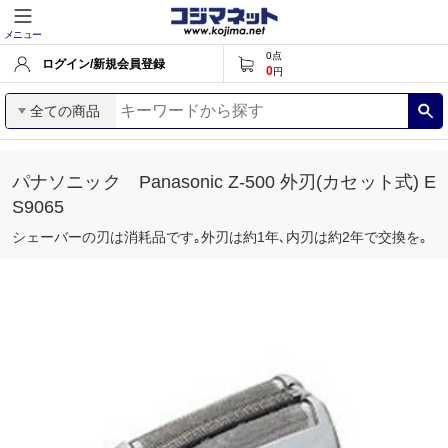
メニュー
0
点
ログイン/新規会員登録
0
円
全ての商品
パナソニック Panasonic Z-500 外刃(カセット式) E
S9065
シェーバーの刃は消耗品です｡外刃は約1年､内刃は約2年で交換を｡