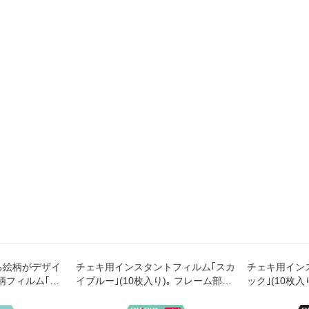
る絵柄がデザイ
チェキ用インスタントフィルム｢スカ
チェキ用イン
柄フィルム｢ス
イブルー｣(10枚入り)｡ フレーム部分
ック｣(10枚
り)
がブルー一色のフィルムです｡
ラック一色の