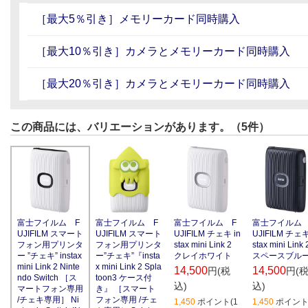
［最大5％引き］メモリーカード同時購入
［最大10％引き］カメラとメモリーカード同時購入
［最大20％引き］カメラとメモリーカード同時購入
この商品には、バリエーションがあります。（5件）
富士フイルム F
富士フイルム F
富士フイルム 
富士フイルム F
UJIFILM スマート
UJIFILM チェキ in
UJIFILM チェキ
UJIFILM スマート
フォン用プリンタ
stax mini Link 2
stax mini Link 
フォン用プリンタ
ー”チェキ”『insta
クレイホワイト
スペースブル
ー ”チェキ” instax
x mini Link 2 Spla
mini Link 2 Ninte
14,500
14,500
円(税
円(
toon3 ケース付
ndo Switch ［ス
込)
込)
き』 ［スマート
マートフォン専用
フォン専用 /チェ
/チェキ専用］ Ni
1,450
ポイント(1
1,450
ポイント