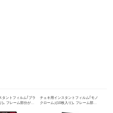
スタントフィルム｢ブラ
チェキ用インスタントフィルム｢モノ
スマー
入り)｡ フレーム部分がブ
クローム｣(10枚入り)｡ フレーム部分
キ" in
フィルムです｡
は白､モノクロで撮れるフィルムで
す｡