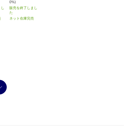
0%)
まし
販売を終了しまし
た
売
ネット在庫完売