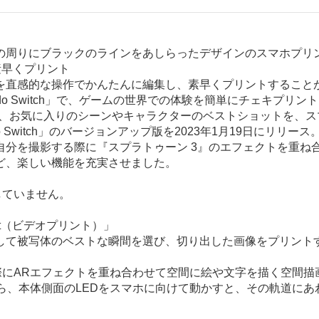
の周りにブラックのラインをあしらったデザインのスマホプリ
素早くプリント
を直感的な操作でかんたんに編集し、素早くプリントすること
Nintendo Switch」で、ゲームの世界での体験を簡単にチェキプリ
から、お気に入りのシーンやキャラクターのベストショットを、スマホプリ
tendo Switch」のバージョンアップ版を2023年1月19日にリリース
自分を撮影する際に『スプラトゥーン 3』のエフェクトを重ね
ど、楽しい機能を充実させました。
は対応していません。
nt（ビデオプリント）」
して被写体のベストな瞬間を選び、切り出した画像をプリント
際にARエフェクトを重ね合わせて空間に絵や文字を描く空間描画機能
押しながら、本体側面のLEDをスマホに向けて動かすと、その軌道