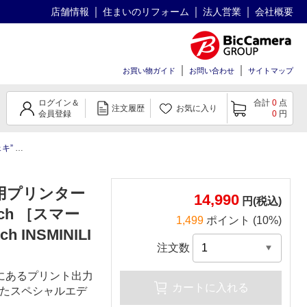
店舗情報
住まいのリフォーム
法人営業
会社概要
お買い物ガイド
お問い合わせ
サイトマップ
ログイン＆
合計
0
点
注文履歴
お気に入り
会員登録
0
円
ndo Switch
ン用プリンター
14,990
円(税込)
witch ［スマー
1,499
ポイント (10%)
 INSMINILI
注文数
上部にあるプリント出力
カートに入れる
たスペシャルエデ