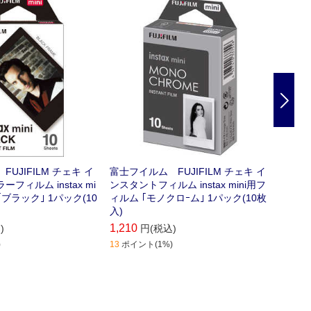
Nex
UJIFILM チェキ イ
富士フイルム FUJIFILM チェキ イ
富士フイ
フィルム instax mi
ンスタントフィルム instax mini用フ
taxm
｢ブラック｣ 1パック(10
ィルム ｢モノクロｰム｣ 1パック(10枚
ク INS
入)
1,210
1,540
)
円(税込)
)
13
ポイント(1%)
154
ポイ