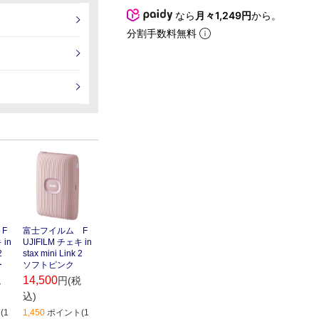
なら
月々1,249円
から。
分割手数料無料
F
富士フイルム F
 in
UJIFILM チェキ in
2
stax mini Link 2
ー
ソフトピンク
14,500
税
円(税
込)
(1
1,450
ポイント(1