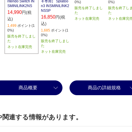
キ専用］ Splatoo
ntendo Switch IN
0%)
0%)
n3 INSMINILINK2
SMINILINK2NS
販売を終了しまし
販売を終了し
NSSP
14,990
円(税
た
た
16,850
円(税
ネット在庫完売
ネット在庫完
込)
込)
1,499
ポイント(1
1,685
ポイント(1
0%)
0%)
販売を終了しまし
販売を終了しまし
た
た
ネット在庫完売
ネット在庫完売
商品概要
商品の詳細規格
や関連する情報があります。