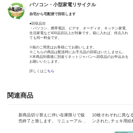
パソコン・小型家電リサイクル
自宅から宅配便で回収します
●回収品目
・パソコン、携帯電話、ビデオ、オーディオ、キッチン家電、
生活家電など400品目以上が対象です。箱に入れば、何点入れ
ても同一料金です。
※箱のご用意はお客様にてお願いします。
※こちらの商品は配送時にお手元品の回収はいたしません。
※本商品到着後に別途リネットジャパンへ回収品のお申込みを
お願いいたします。
詳しくは
こちら
関連商品
新商品切り替えに伴い在庫限りで販
10枚それぞれに異な
売終了と致します。 リニューアル後
ンされた､チェキ用絵
は買取増額チケットの内容が変更し
テンドグラス｣(10枚入
ます。