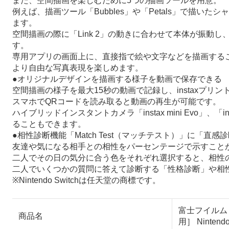
また、空間描画を楽しむために5つの描画ツールを用意。
例えば、描画ツール「Bubbles」や「Petals」で
ます。
空間描画の際に「Link 2」の動きに合わせて本体が振
す。
専用アプリの画面上に、直接指で絵や文字などを描画する
より自由な写真表現を楽しめます。
●オリジナルデザインを描画する様子を動画で保存できる
空間描画の様子を最大15秒の動画で記録し、instaxプ
スマホでQRコードを読み取ると動画の再生が可能です。
ハイブリッドインスタントカメラ「instax mini Evo」、
ることもできます。
●相性診断機能「Match Test（マッチテスト）」に「直
友達や気になる相手との相性をパーセンテージで示すことがで
二人でその日の気分に合う色をそれぞれ選択すると、相性
二人でいくつかの質問に答えて診断する「性格診断」や相
※Nintendo Switchは任天堂の商標です。
富士フイルム FU
商品名
用］ Nintendo