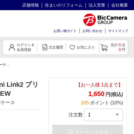
店舗情報
住まいのリフォーム
法人営業
会社概要
お買い物ガイド
お問い合わせ
サイトマップ
ログイン＆
合計
0
点
注文履歴
お気に入り
会員登録
0
円
ホワイト
i Link2 プリ
【お一人様
1
点まで】
SEW
1,650
円(税込)
対応ケース
165
ポイント (10%)
注文数
カートに入れる