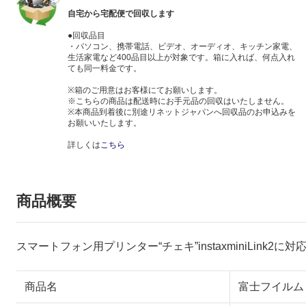
自宅から宅配便で回収します
●回収品目
・パソコン、携帯電話、ビデオ、オーディオ、キッチン家電、
生活家電など400品目以上が対象です。箱に入れば、何点入れ
ても同一料金です。
※箱のご用意はお客様にてお願いします。
※こちらの商品は配送時にお手元品の回収はいたしません。
※本商品到着後に別途リネットジャパンへ回収品のお申込みを
お願いいたします。
詳しくは
こちら
商品概要
スマートフォン用プリンター“チェキ”instaxminiLink2に
商品名
富士フイルム FU