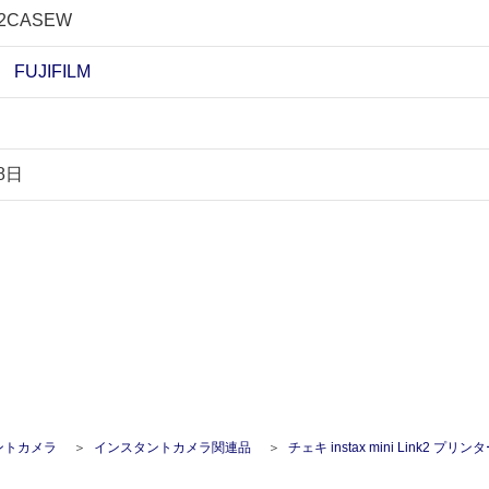
K2CASEW
UJIFILM
8日
ントカメラ
インスタントカメラ関連品
チェキ instax mini Link2 プリンターケース 