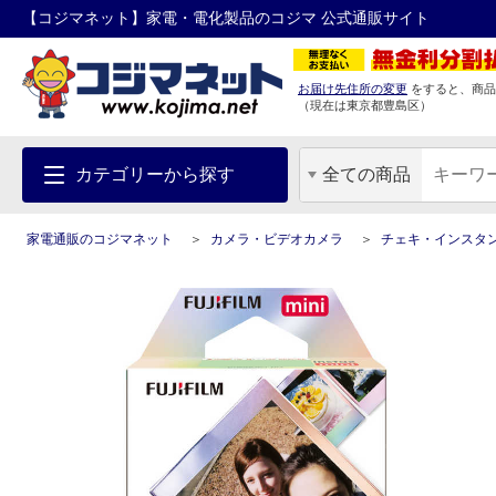
【コジマネット】家電・電化製品のコジマ 公式通販サイト
お届け先住所の変更
をすると、商品
（現在は
東京都
豊島区
）
カテゴリーから探す
全ての商品
家電通販のコジマネット
カメラ・ビデオカメラ
チェキ・インスタ