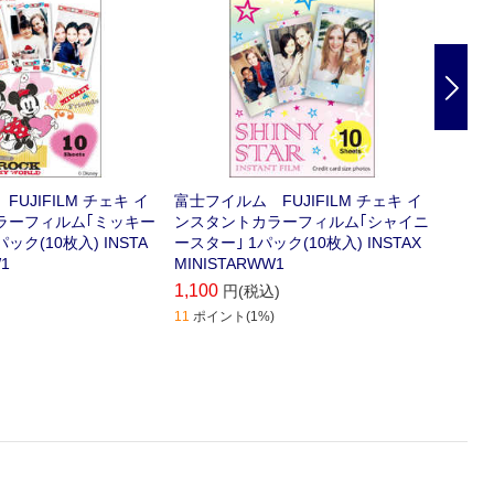
Nex
UJIFILM チェキ イ
富士フイルム FUJIFILM チェキ イ
富士フ
ラーフィルム｢ミッキー
ンスタントカラーフィルム｢シャイニ
ンスタ
ック(10枚入) INSTA
ースター｣ 1パック(10枚入) INSTAX
プ｣ 1
1
MINISTARWW1
RIPE
1,100
869
円(税込)
円
11
ポイント(1%)
9
ポイン