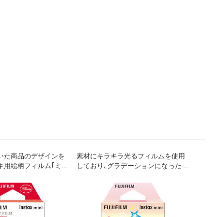
いた商品のデザインを
素材にキラキラ光るフィルムを使用
チェキ
キ用絵柄フィルム｢ミッ
しており､グラデーションになったフ
ケート
(10枚入り)
レームに星が散りばめられたかわい
柄を商
いデザインのチェキ用絵柄フィルム
ルム｡
｢シャイニースター｣(10枚入り)