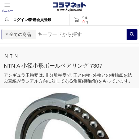
メニュー
0
点
ログイン/新規会員登録
0
円
全ての商品
ＮＴＮ
NTN A 小径小形ボールベアリング 7307
アンギュラ玉軸受は､非分離軸受で､玉と内輪･外輪との接触点を結
ぶ直線がラジアル方向に対してある角度(接触角)をもっています｡