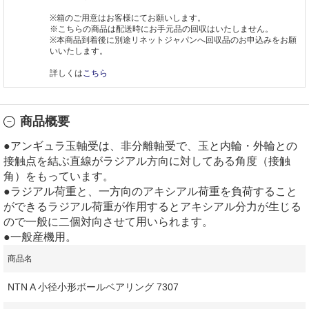
※箱のご用意はお客様にてお願いします。
※こちらの商品は配送時にお手元品の回収はいたしません。
※本商品到着後に別途リネットジャパンへ回収品のお申込みをお願
いいたします。
詳しくは
こちら
商品概要
●アンギュラ玉軸受は、非分離軸受で、玉と内輪・外輪との
接触点を結ぶ直線がラジアル方向に対してある角度（接触
角）をもっています。
●ラジアル荷重と、一方向のアキシアル荷重を負荷すること
ができるラジアル荷重が作用するとアキシアル分力が生じる
ので一般に二個対向させて用いられます。
●一般産機用。
商品名
NTN A 小径小形ボールベアリング 7307