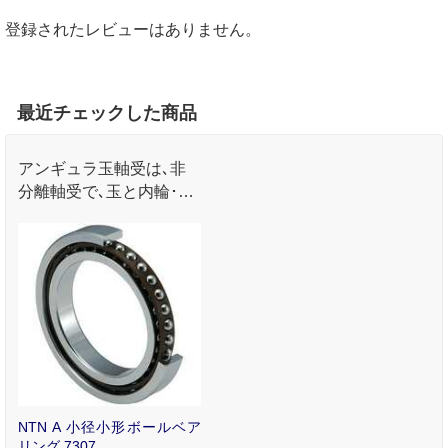
登録されたレビューはありません。
最近チェックした商品
アンギュラ玉軸受は､非
分離軸受で､玉と内輪･外
輪との接触点を結ぶ直線
がラジアル方向に対して
ある角度(接触角)をもっ
ています｡
NTN A 小径小形ボールベア
リング 7307