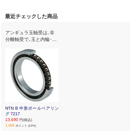
最近チェックした商品
アンギュラ玉軸受は､非
分離軸受で､玉と内輪･外
輪との接触点を結ぶ直線
がラジアル方向に対して
ある角度(接触角)をもっ
ています｡
NTN B 中形ボールベアリン
グ 7217
13,690
円(税込)
1,369
ポイント (10%)