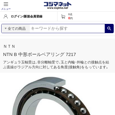
メニュー
0
点
ログイン/新規会員登録
0
円
全ての商品
ＮＴＮ
NTN B 中形ボールベアリング 7217
アンギュラ玉軸受は､非分離軸受で､玉と内輪･外輪との接触点を結
ぶ直線がラジアル方向に対してある角度(接触角)をもっています｡