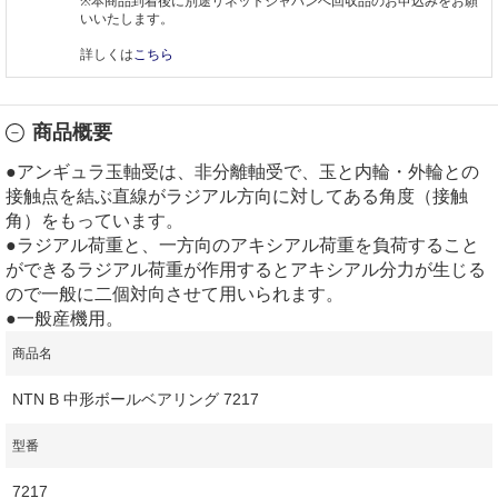
※本商品到着後に別途リネットジャパンへ回収品のお申込みをお願
いいたします。
詳しくは
こちら
商品概要
●アンギュラ玉軸受は、非分離軸受で、玉と内輪・外輪との
接触点を結ぶ直線がラジアル方向に対してある角度（接触
角）をもっています。
●ラジアル荷重と、一方向のアキシアル荷重を負荷すること
ができるラジアル荷重が作用するとアキシアル分力が生じる
ので一般に二個対向させて用いられます。
●一般産機用。
商品名
NTN B 中形ボールベアリング 7217
型番
7217