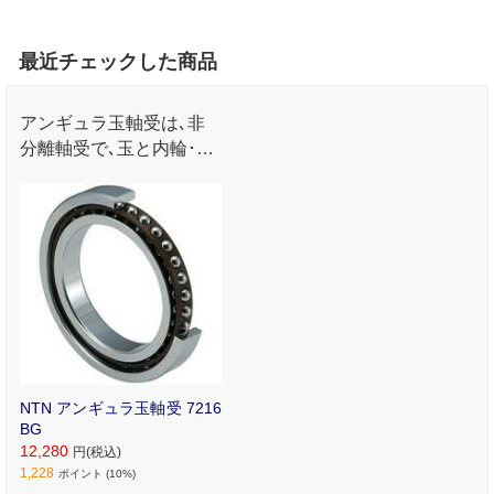
最近チェックした商品
アンギュラ玉軸受は､非
分離軸受で､玉と内輪･外
輪との接触点を結ぶ直線
がラジアル方向に対して
ある角度(接触角)をもっ
ています｡
NTN アンギュラ玉軸受 7216
BG
12,280
円(税込)
1,228
ポイント (10%)