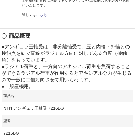
※本商品到着後に別途リネットジャパンへ回収品のお申込みをお願
いいたします。
詳しくは
こちら
商品概要
●アンギュラ玉軸受は、非分離軸受で、玉と内輪・外輪との
接触点を結ぶ直線がラジアル方向に対してある角度（接触
角）をもっています。
●ラジアル荷重と、一方向のアキシアル荷重を負荷すること
ができるラジアル荷重が作用するとアキシアル分力が生じる
ので一般に二個対向させて用いられます。
●一般産機用。
商品名
NTN アンギュラ玉軸受 7216BG
型番
7216BG