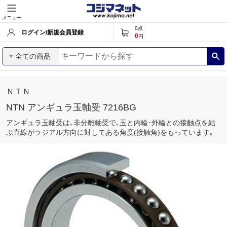
メニュー
0
点
ログイン/新規会員登録
0
円
全ての商品
ＮＴＮ
NTN アンギュラ玉軸受 7216BG
アンギュラ玉軸受は､非分離軸受で､玉と内輪･外輪との接触点を結
ぶ直線がラジアル方向に対してある角度(接触角)をもっています｡