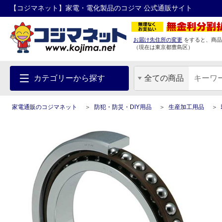
【コジマネット】家電・電化製品のコジマ 公式通販サイト
お届け先住所の変更
をすると、商品
（現在は
東京都
豊島区
）
カテゴリーから探す
全ての商品
家電通販のコジマネット
防犯・防災・DIY用品
生産加工用品