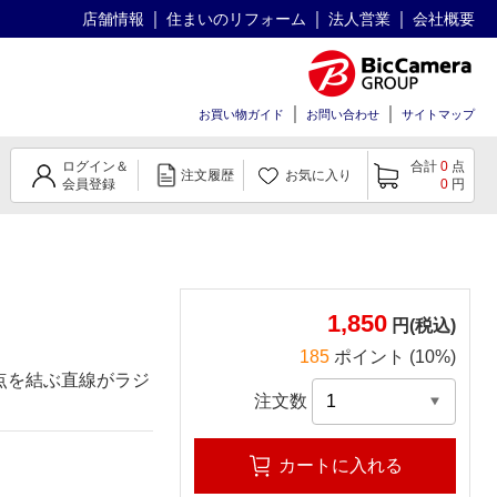
店舗情報
住まいのリフォーム
法人営業
会社概要
お買い物ガイド
お問い合わせ
サイトマップ
ログイン＆
合計
0
点
注文履歴
お気に入り
会員登録
0
円
1,850
円(税込)
185
ポイント (10%)
点を結ぶ直線がラジ
注文数
カートに入れる