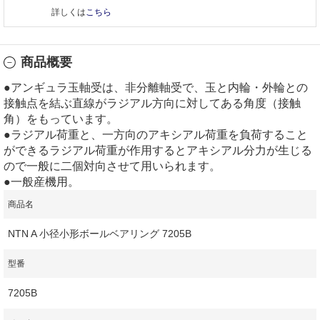
詳しくは
こちら
商品概要
●アンギュラ玉軸受は、非分離軸受で、玉と内輪・外輪との
接触点を結ぶ直線がラジアル方向に対してある角度（接触
角）をもっています。
●ラジアル荷重と、一方向のアキシアル荷重を負荷すること
ができるラジアル荷重が作用するとアキシアル分力が生じる
ので一般に二個対向させて用いられます。
●一般産機用。
商品名
NTN A 小径小形ボールベアリング 7205B
型番
7205B