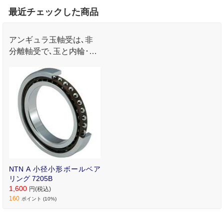
最近チェックした商品
アンギュラ玉軸受は､非
分離軸受で､玉と内輪･外
輪との接触点を結ぶ直線
がラジアル方向に対して
ある角度(接触角)をもっ
ています｡
NTN A 小径小形ボールベア
リング 7205B
1,600
円(税込)
160
ポイント (10%)