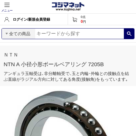
メニュー
0
点
ログイン/新規会員登録
0
円
全ての商品
ＮＴＮ
NTN A 小径小形ボールベアリング 7205B
アンギュラ玉軸受は､非分離軸受で､玉と内輪･外輪との接触点を結
ぶ直線がラジアル方向に対してある角度(接触角)をもっています｡