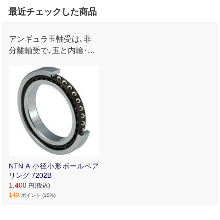
最近チェックした商品
アンギュラ玉軸受は､非
分離軸受で､玉と内輪･外
輪との接触点を結ぶ直線
がラジアル方向に対して
ある角度(接触角)をもっ
ています｡
NTN A 小径小形ボールベア
リング 7202B
1,400
円(税込)
140
ポイント (10%)