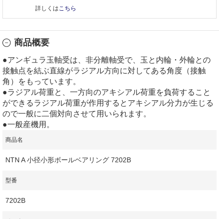
詳しくは
こちら
商品概要
●アンギュラ玉軸受は、非分離軸受で、玉と内輪・外輪との
接触点を結ぶ直線がラジアル方向に対してある角度（接触
角）をもっています。
●ラジアル荷重と、一方向のアキシアル荷重を負荷すること
ができるラジアル荷重が作用するとアキシアル分力が生じる
ので一般に二個対向させて用いられます。
●一般産機用。
商品名
NTN A 小径小形ボールベアリング 7202B
型番
7202B