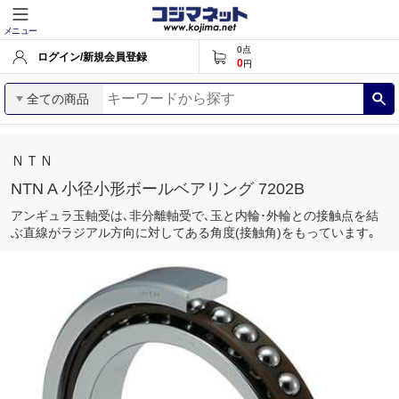
メニュー
0
点
ログイン/新規会員登録
0
円
全ての商品
ＮＴＮ
NTN A 小径小形ボールベアリング 7202B
アンギュラ玉軸受は､非分離軸受で､玉と内輪･外輪との接触点を結
ぶ直線がラジアル方向に対してある角度(接触角)をもっています｡