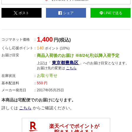
ポスト
シェア
LINEで送る
1,400
コジマネット価格
円(税込)
140
くらし応援ポイント
ポイント (10%)
お届け目安
商品入荷後のお届け ※8/24(月)以降入荷予定
東京都豊島区
上記は「
」へのお届け目安となります。
お届け先の変更は
こちら
お取り寄せ
在庫状況
基本配送料
550
円
メーカー発売日
2017年05月25日
本商品は宅配便でのお届けになります。
詳しくは
こちら
からご確認ください。