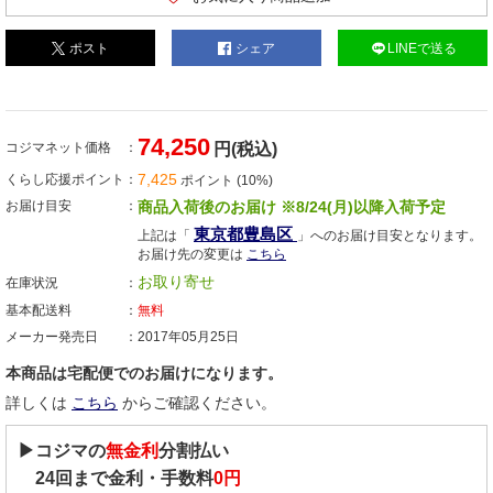
ポスト
シェア
LINEで送る
74,250
コジマネット価格
円(税込)
7,425
くらし応援ポイント
ポイント (10%)
お届け目安
商品入荷後のお届け ※8/24(月)以降入荷予定
東京都豊島区
上記は「
」へのお届け目安となります。
お届け先の変更は
こちら
お取り寄せ
在庫状況
基本配送料
無料
メーカー発売日
2017年05月25日
本商品は宅配便でのお届けになります。
詳しくは
こちら
からご確認ください。
▶コジマの
無金利
分割払い
24
回まで金利・手数料
0円