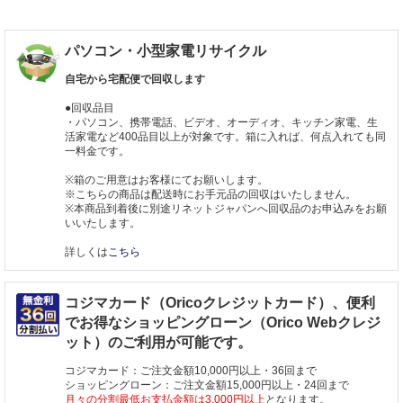
パソコン・小型家電リサイクル
自宅から宅配便で回収します
●回収品目
・パソコン、携帯電話、ビデオ、オーディオ、キッチン家電、生
活家電など400品目以上が対象です。箱に入れば、何点入れても同
一料金です。
※箱のご用意はお客様にてお願いします。
※こちらの商品は配送時にお手元品の回収はいたしません。
※本商品到着後に別途リネットジャパンへ回収品のお申込みをお願
いいたします。
詳しくは
こちら
コジマカード（Oricoクレジットカード）、便利
でお得なショッピングローン（Orico Webクレジ
ット）のご利用が可能です。
コジマカード：ご注文金額10,000円以上・36回まで
ショッピングローン：ご注文金額15,000円以上・24回まで
月々の分割最低お支払金額は3,000円以上
となります。