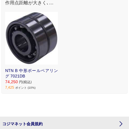
作用点距離が大きく､モ
ーメント荷重の負荷能力
が高いです｡ 一般産機用｡
NTN B 中形ボールベアリン
グ 7021DB
74,250
円(税込)
7,425
ポイント (10%)
コジマネット会員規約