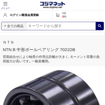
メニュー
0
点
ログイン/新規会員登録
0
円
全ての商品
ＮＴＮ
NTN B 中形ボールベアリング 7021DB
背面組合せにより軸受の作用点距離が大きく､モーメント荷重の負
荷能力が高いです｡ 一般産機用｡