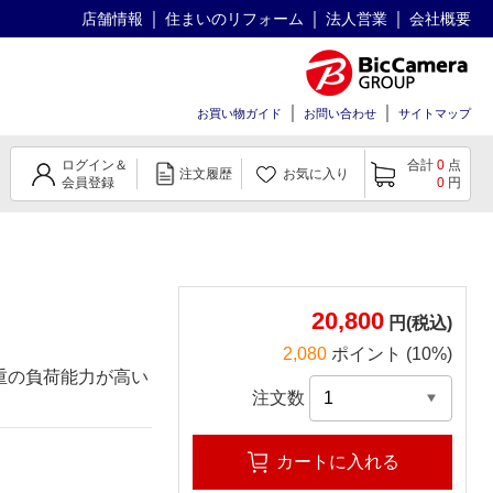
店舗情報
住まいのリフォーム
法人営業
会社概要
お買い物ガイド
お問い合わせ
サイトマップ
ログイン＆
合計
0
点
注文履歴
お気に入り
会員登録
0
円
20,800
円(税込)
2,080
ポイント (10%)
重の負荷能力が高い
注文数
カートに入れる