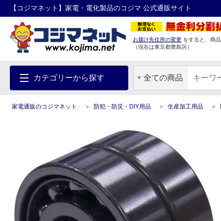
【コジマネット】家電・電化製品のコジマ 公式通販サイト
お届け先住所の変更
をすると、商品
（現在は
東京都
豊島区
）
カテゴリーから探す
全ての商品
家電通販のコジマネット
防犯・防災・DIY用品
生産加工用品