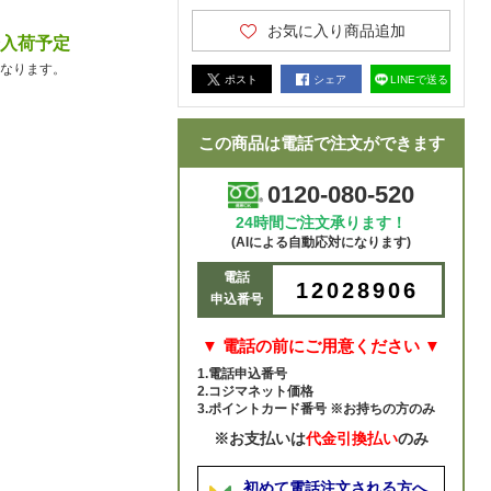
お気に入り商品追加
降入荷予定
なります。
ポスト
シェア
LINEで送る
この商品は電話で注文ができます
0120-080-520
24時間ご注文承ります！
(AIによる自動応対になります)
電話
12028906
申込番号
▼ 電話の前にご用意ください ▼
1.電話申込番号
2.コジマネット価格
3.ポイントカード番号 ※お持ちの方のみ
※お支払いは
代金引換払い
のみ
初めて電話注文される方へ