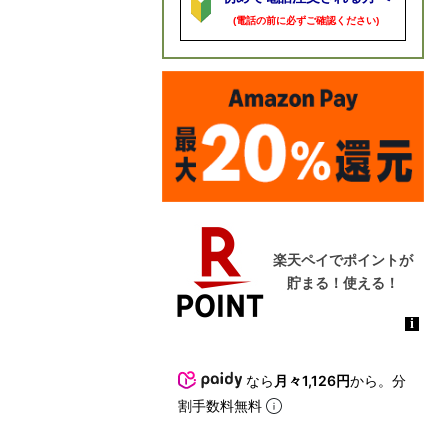
(電話の前に必ずご確認ください)
なら
月々1,126円
から。分
割手数料無料