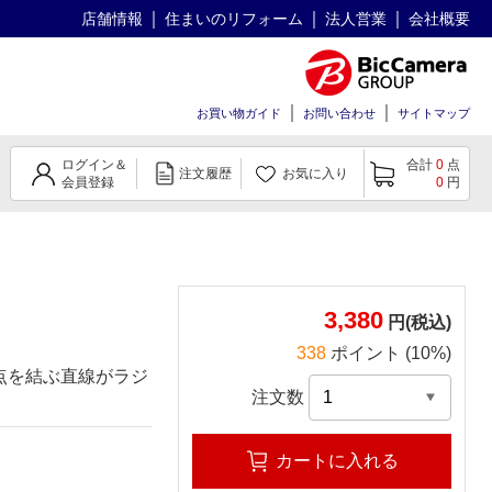
店舗情報
住まいのリフォーム
法人営業
会社概要
お買い物ガイド
お問い合わせ
サイトマップ
ログイン＆
合計
0
点
注文履歴
お気に入り
会員登録
0
円
3,380
円(税込)
338
ポイント (10%)
点を結ぶ直線がラジ
注文数
カートに入れる