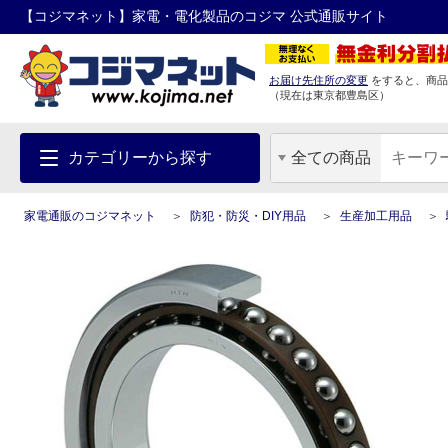
【コジマネット】家電・電化製品のコジマ 公式通販サイト
お届け先住所の変更
をすると、商品
（現在は
東京都
豊島区
）
カテゴリーから探す
全ての商品
家電通販のコジマネット
防犯・防災・DIY用品
生産加工用品