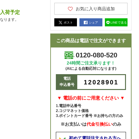
お気に入り商品追加
降入荷予定
なります。
ポスト
シェア
LINEで送る
この商品は電話で注文ができます
0120-080-520
24時間ご注文承ります！
(AIによる自動応対になります)
電話
12028901
申込番号
▼ 電話の前にご用意ください ▼
1.電話申込番号
2.コジマネット価格
3.ポイントカード番号 ※お持ちの方のみ
※お支払いは
代金引換払い
のみ
初めて電話注文される方へ