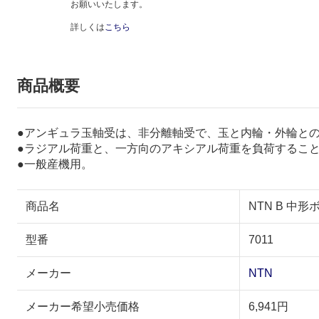
お願いいたします。
詳しくは
こちら
商品概要
●アンギュラ玉軸受は、非分離軸受で、玉と内輪・外輪と
●ラジアル荷重と、一方向のアキシアル荷重を負荷するこ
●一般産機用。
商品名
NTN B 中形
型番
7011
メーカー
NTN
メーカー希望小売価格
6,941円