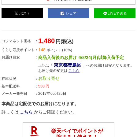
ポスト
シェア
LINEで送る
1,480
コジマネット価格
円(税込)
148
くらし応援ポイント
ポイント (10%)
お届け目安
商品入荷後のお届け ※8/24(月)以降入荷予定
東京都豊島区
上記は「
」へのお届け目安となります。
お届け先の変更は
こちら
お取り寄せ
在庫状況
基本配送料
550
円
メーカー発売日
2017年05月25日
本商品は宅配便でのお届けになります。
詳しくは
こちら
からご確認ください。