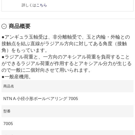
詳しくは
こちら
商品概要
●アンギュラ玉軸受は、非分離軸受で、玉と内輪・外輪との
接触点を結ぶ直線がラジアル方向に対してある角度（接触
角）をもっています。
●ラジアル荷重と、一方向のアキシアル荷重を負荷すること
ができるラジアル荷重が作用するとアキシアル分力が生じる
ので一般に二個対向させて用いられます。
●一般産機用。
商品名
NTN A 小径小形ボールベアリング 7005
型番
7005