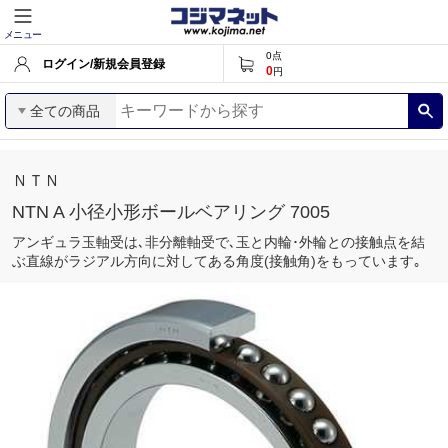
メニュー
0
点
ログイン/新規会員登録
0
円
全ての商品
ＮＴＮ
NTN A 小径小形ボールベアリング 7005
アンギュラ玉軸受は､非分離軸受で､玉と内輪･外輪との接触点を結
ぶ直線がラジアル方向に対してある角度(接触角)をもっています｡