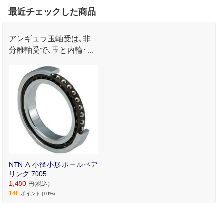
最近チェックした商品
アンギュラ玉軸受は､非
分離軸受で､玉と内輪･外
輪との接触点を結ぶ直線
がラジアル方向に対して
ある角度(接触角)をもっ
ています｡
NTN A 小径小形ボールベア
リング 7005
1,480
円(税込)
148
ポイント (10%)