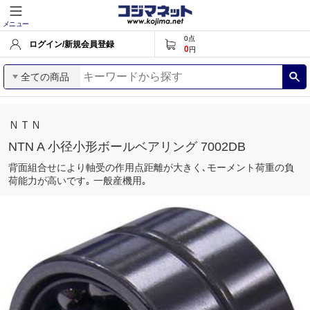
メニュー
0
点
ログイン/新規会員登録
0
円
全ての商品
ＮＴＮ
NTN A 小径小形ボールベアリング 7002DB
背面組合せにより軸受の作用点距離が大きく､モーメント荷重の負
荷能力が高いです｡ 一般産機用｡