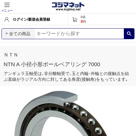
メニュー
0
点
ログイン/新規会員登録
0
円
全ての商品
ＮＴＮ
NTN A 小径小形ボールベアリング 7000
アンギュラ玉軸受は､非分離軸受で､玉と内輪･外輪との接触点を結
ぶ直線がラジアル方向に対してある角度(接触角)をもっています｡