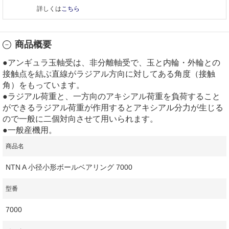
詳しくは
こちら
商品概要
●アンギュラ玉軸受は、非分離軸受で、玉と内輪・外輪との
接触点を結ぶ直線がラジアル方向に対してある角度（接触
角）をもっています。
●ラジアル荷重と、一方向のアキシアル荷重を負荷すること
ができるラジアル荷重が作用するとアキシアル分力が生じる
ので一般に二個対向させて用いられます。
●一般産機用。
商品名
NTN A 小径小形ボールベアリング 7000
型番
7000