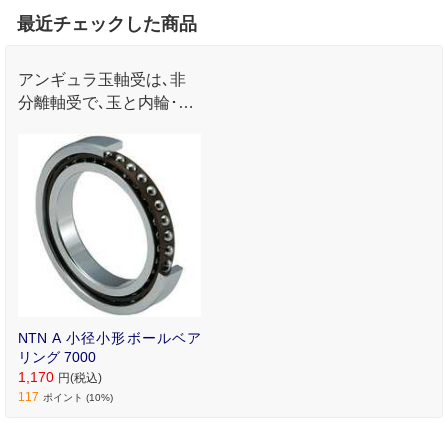
最近チェックした商品
アンギュラ玉軸受は､非
分離軸受で､玉と内輪･外
輪との接触点を結ぶ直線
がラジアル方向に対して
ある角度(接触角)をもっ
ています｡
NTN A 小径小形ボールベア
リング 7000
1,170
円(税込)
117
ポイント (10%)