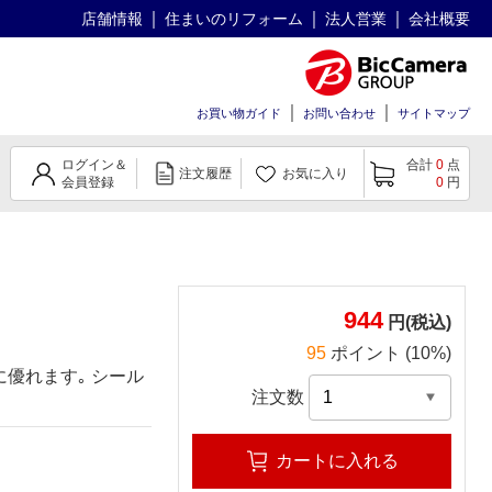
店舗情報
住まいのリフォーム
法人営業
会社概要
お買い物ガイド
お問い合わせ
サイトマップ
ログイン＆
合計
0
点
注文履歴
お気に入り
会員登録
0
円
944
円(税込)
95
ポイント (10%)
優れます｡ シール
注文数
カートに入れる