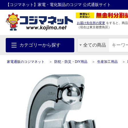
【コジマネット】家電・電化製品のコジマ 公式通販サイト
お届け先住所の変更
をすると、商品
（現在は
東京都
豊島区
）
カテゴリーから探す
全ての商品
家電通販のコジマネット
防犯・防災・DIY用品
生産加工用品