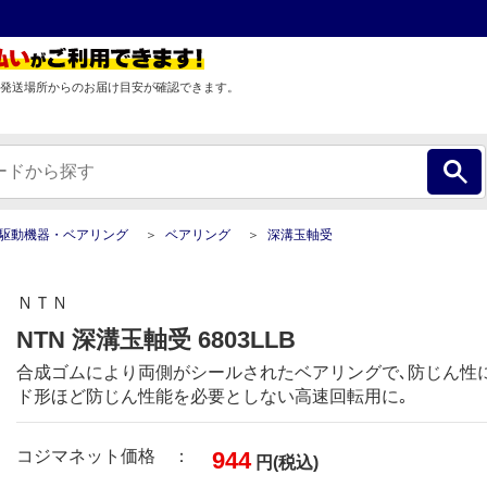
発送場所からのお届け目安が確認できます。
駆動機器・ベアリング
ベアリング
深溝玉軸受
ＮＴＮ
NTN 深溝玉軸受 6803LLB
合成ゴムにより両側がシールされたベアリングで､防じん性に
ド形ほど防じん性能を必要としない高速回転用に｡
コジマネット価格 ：
944
円(税込)