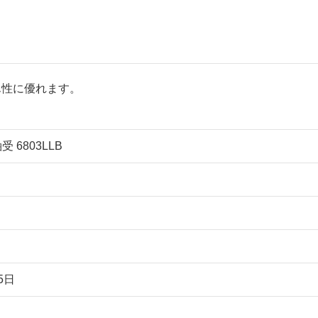
ん性に優れます。
。
 6803LLB
5日