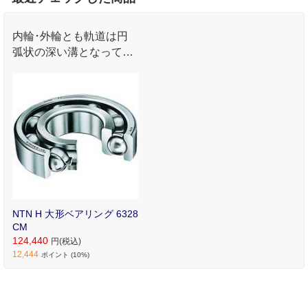
内輪･外輪とも軌道は円
弧状の深い溝となってお
り､ラジアル荷重･両方向
のアキシアル荷重または
合成荷重を受けることが
できます｡
NTN H 大形ベアリング 6328
CM
124,440
円(税込)
12,444
ポイント (10%)