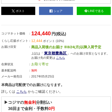
ポスト
シェア
LINEで送る
124,440
コジマネット価格
円(税込)
12,444
くらし応援ポイント
ポイント (10%)
お届け目安
商品入荷後のお届け ※8/24(月)以降入荷予定
東京都豊島区
上記は「
」へのお届け目安となります。
お届け先の変更は
こちら
お取り寄せ
在庫状況
基本配送料
無料
メーカー発売日
2017年05月25日
本商品は宅配便でのお届けになります。
詳しくは
こちら
からご確認ください。
▶コジマの
無金利
分割払い
36
回まで金利・手数料
0円