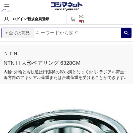
メニュー
0
点
ログイン/新規会員登録
0
円
全ての商品
ＮＴＮ
NTN H 大形ベアリング 6328CM
内輪･外輪とも軌道は円弧状の深い溝となっており､ラジアル荷重･
両方向のアキシアル荷重または合成荷重を受けることができます｡