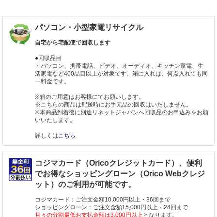
パソコン・小型家電リサイクル
自宅から宅配便で回収します
●回収品目
・パソコン、携帯電話、ビデオ、オーディオ、キッチン家電、生
活家電など400品目以上が対象です。箱に入れば、何点入れても同
一料金です。
※箱のご用意はお客様にてお願いします。
※こちらの商品は配送時にお手元品の回収はいたしません。
※本商品到着後に別途リネットジャパンへ回収品のお申込みをお願
いいたします。
詳しくは
こちら
コジマカード（Oricoクレジットカード）、便利
でお得なショッピングローン（Orico Webクレジ
ット）のご利用が可能です。
コジマカード：ご注文金額10,000円以上・36回まで
ショッピングローン：ご注文金額15,000円以上・24回まで
月々の分割最低お支払金額は3,000円以上
となります。