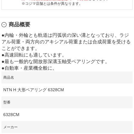
※コジマ店舗とは条件が異なります。
商品概要
●内輪・外輪とも軌道は円弧状の深い溝となっており、ラジ
アル荷重・両方向のアキシアル荷重または合成荷重を受ける
ことができます。
●高速回転にも適しています。
●最も一般的な開放形深溝玉軸受ベアリングです。
●自動車・産業機全般に。
商品名
NTN H 大形ベアリング 6328CM
型番
6328CM
メーカー