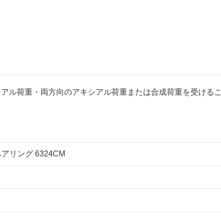
ジアル荷重・両方向のアキシアル荷重または合成荷重を受ける
ベアリング 6324CM