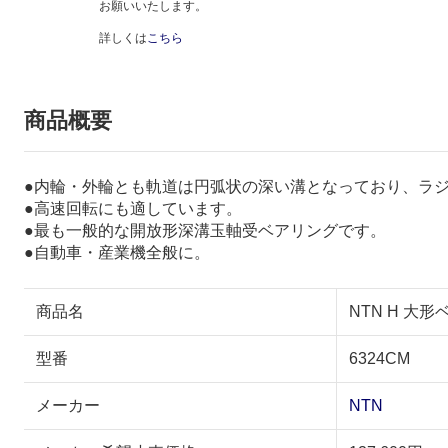
お願いいたします。
詳しくは
こちら
商品概要
●内輪・外輪とも軌道は円弧状の深い溝となっており、ラ
●高速回転にも適しています。
●最も一般的な開放形深溝玉軸受ベアリングです。
●自動車・産業機全般に。
商品名
NTN H 大形
型番
6324CM
メーカー
NTN