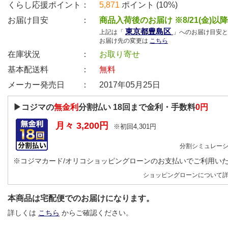
くらし応援ポイント：
5,871
ポイント (10%)
お届け目安 ：
商品入荷後のお届け ※8/21(金)以
東京都豊島区
上記は「
」へのお届け目安と
お届け先の変更は
こちら
在庫状況 ：
お取り寄せ
基本配送料 ：
無料
メーカー発売日 ：
2017年05月25日
▶コジマの
無金利
分割払い
18
回まで金利・手数料
0円
月々
3,200
円
※初回
4,301
円
分割シミュレー
※コジマカード/オリコショッピングローンのお支払いでご利用い
ショッピングローンについて
本商品は宅配便でのお届けになります。
詳しくは
こちら
からご確認ください。