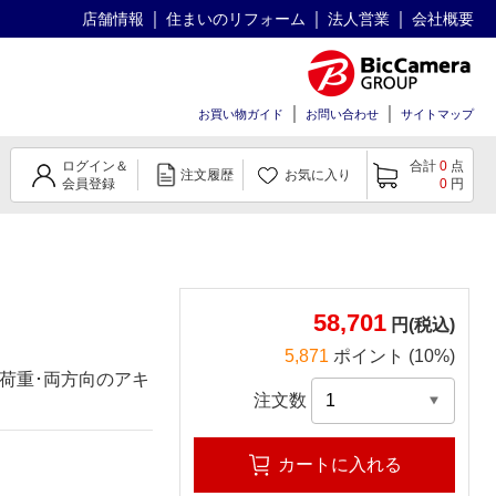
店舗情報
住まいのリフォーム
法人営業
会社概要
お買い物ガイド
お問い合わせ
サイトマップ
ログイン＆
合計
0
点
注文履歴
お気に入り
会員登録
0
円
58,701
円(税込)
5,871
ポイント (10%)
荷重･両方向のアキ
注文数
カートに入れる