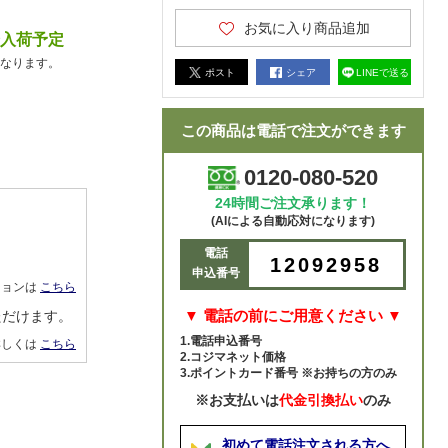
お気に入り商品追加
降入荷予定
なります。
ポスト
シェア
LINEで送る
この商品は電話で注文ができます
0120-080-520
24時間ご注文承ります！
(AIによる自動応対になります)
電話
12092958
申込番号
ションは
こちら
▼ 電話の前にご用意ください ▼
ただけます。
1.電話申込番号
詳しくは
こちら
2.コジマネット価格
3.ポイントカード番号 ※お持ちの方のみ
※お支払いは
代金引換払い
のみ
初めて電話注文される方へ