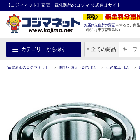
【コジマネット】家電・電化製品のコジマ 公式通販サイト
お届け先住所の変更
をすると、商品
（現在は
東京都
豊島区
）
カテゴリーから探す
全ての商品
家電通販のコジマネット
防犯・防災・DIY用品
生産加工用品