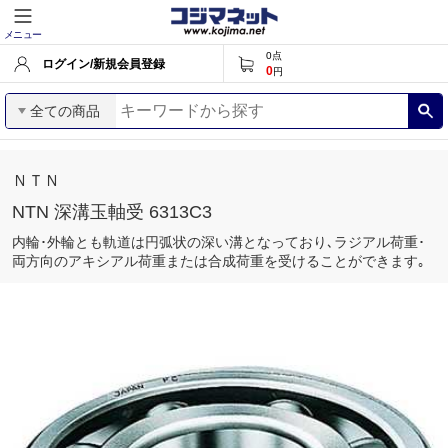
メニュー
0
点
ログイン/新規会員登録
0
円
全ての商品
ＮＴＮ
NTN 深溝玉軸受 6313C3
内輪･外輪とも軌道は円弧状の深い溝となっており､ラジアル荷重･
両方向のアキシアル荷重または合成荷重を受けることができます｡