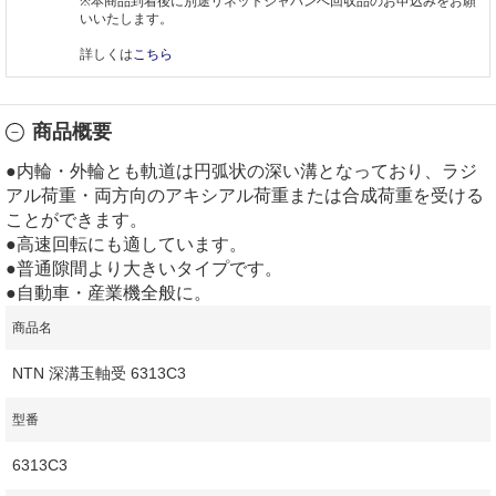
※本商品到着後に別途リネットジャパンへ回収品のお申込みをお願
いいたします。
詳しくは
こちら
商品概要
●内輪・外輪とも軌道は円弧状の深い溝となっており、ラジ
アル荷重・両方向のアキシアル荷重または合成荷重を受ける
ことができます。
●高速回転にも適しています。
●普通隙間より大きいタイプです。
●自動車・産業機全般に。
商品名
NTN 深溝玉軸受 6313C3
型番
6313C3