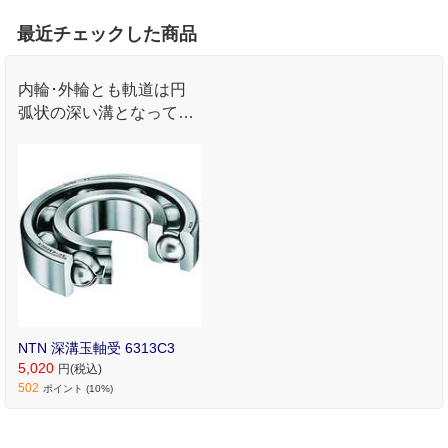
最近チェックした商品
内輪･外輪とも軌道は円
弧状の深い溝となってお
り､ラジアル荷重･両方向
のアキシアル荷重または
合成荷重を受けることが
できます｡
NTN 深溝玉軸受 6313C3
5,020
円(税込)
502
ポイント (10%)