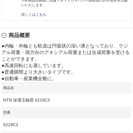
※本商品到着後に別途リネットジャパンへ回収品のお申込みをお願
いいたします。
詳しくは
こちら
商品概要
●内輪・外輪とも軌道は円弧状の深い溝となっており、ラジ
アル荷重・両方向のアキシアル荷重または合成荷重を受ける
ことができます。
●高速回転にも適しています。
●普通隙間より大きいタイプです。
●自動車・産業機全般に。
商品名
NTN 深溝玉軸受 6219C3
型番
6219C3