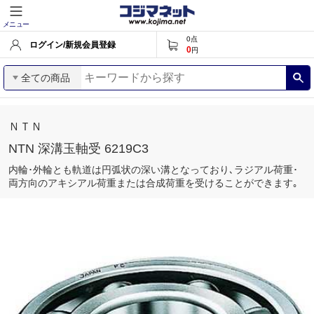
メニュー
0
点
ログイン/新規会員登録
0
円
全ての商品
ＮＴＮ
NTN 深溝玉軸受 6219C3
内輪･外輪とも軌道は円弧状の深い溝となっており､ラジアル荷重･
両方向のアキシアル荷重または合成荷重を受けることができます｡