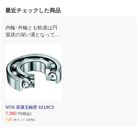
最近チェックした商品
内輪･外輪とも軌道は円
弧状の深い溝となってお
り､ラジアル荷重･両方向
のアキシアル荷重または
合成荷重を受けることが
できます｡
NTN 深溝玉軸受 6219C3
7,380
円(税込)
738
ポイント (10%)