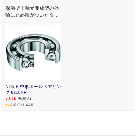
深溝型玉軸受開放型の外
輪に止め輪がついたタイ
プとなります｡
NTN B 中形ボールベアリン
グ 6218NR
7,615
円(税込)
762
ポイント (10%)