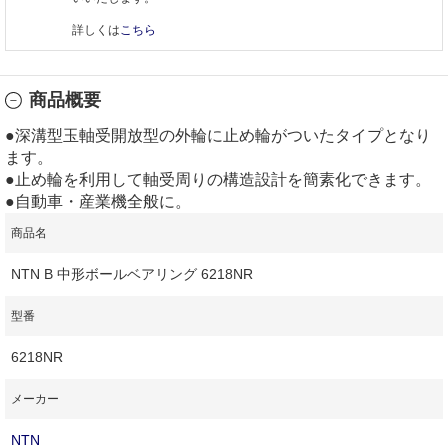
詳しくは
こちら
商品概要
●深溝型玉軸受開放型の外輪に止め輪がついたタイプとなり
ます。
●止め輪を利用して軸受周りの構造設計を簡素化できます。
●自動車・産業機全般に。
商品名
NTN B 中形ボールベアリング 6218NR
型番
6218NR
メーカー
NTN