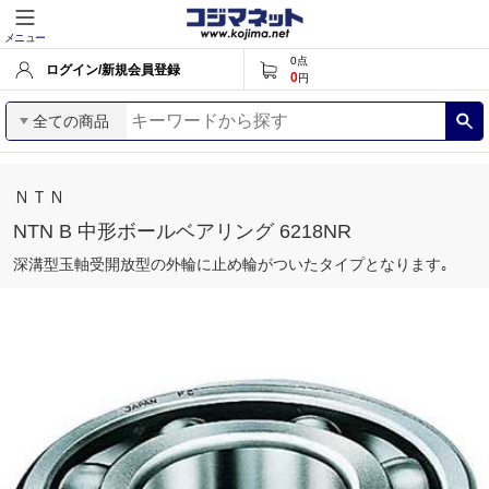
メニュー
0
点
ログイン/新規会員登録
0
円
全ての商品
ＮＴＮ
NTN B 中形ボールベアリング 6218NR
深溝型玉軸受開放型の外輪に止め輪がついたタイプとなります｡