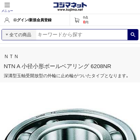
メニュー
0
点
ログイン/新規会員登録
0
円
全ての商品
ＮＴＮ
NTN A 小径小形ボールベアリング 6208NR
深溝型玉軸受開放型の外輪に止め輪がついたタイプとなります｡