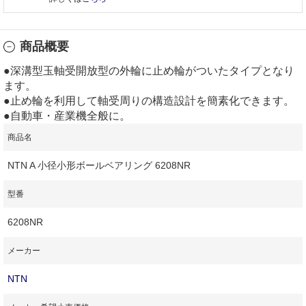
商品概要
●深溝型玉軸受開放型の外輪に止め輪がついたタイプとなり
ます。
●止め輪を利用して軸受周りの構造設計を簡素化できます。
●自動車・産業機全般に。
商品名
NTN A 小径小形ボールベアリング 6208NR
型番
6208NR
メーカー
NTN