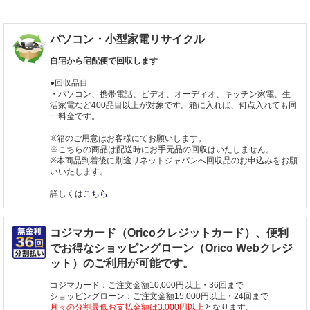
パソコン・小型家電リサイクル
自宅から宅配便で回収します
●回収品目
・パソコン、携帯電話、ビデオ、オーディオ、キッチン家電、生
活家電など400品目以上が対象です。箱に入れば、何点入れても同
一料金です。
※箱のご用意はお客様にてお願いします。
※こちらの商品は配送時にお手元品の回収はいたしません。
※本商品到着後に別途リネットジャパンへ回収品のお申込みをお願
いいたします。
詳しくは
こちら
コジマカード（Oricoクレジットカード）、便利
でお得なショッピングローン（Orico Webクレジ
ット）のご利用が可能です。
コジマカード：ご注文金額10,000円以上・36回まで
ショッピングローン：ご注文金額15,000円以上・24回まで
月々の分割最低お支払金額は3,000円以上
となります。