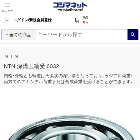
メニュー
0
点
ログイン/新規会員登録
0
円
全ての商品
ＮＴＮ
NTN 深溝玉軸受 6032
内輪･外輪とも軌道は円弧状の深い溝となっており､ラジアル荷重･
両方向のアキシアル荷重または合成荷重を受けることができます｡