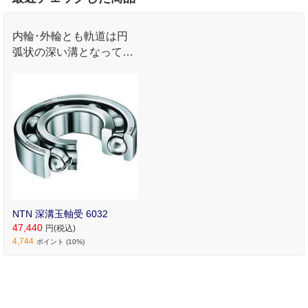
内輪･外輪とも軌道は円
弧状の深い溝となってお
り､ラジアル荷重･両方向
のアキシアル荷重または
合成荷重を受けることが
できます｡
NTN 深溝玉軸受 6032
47,440
円(税込)
4,744
ポイント (10%)