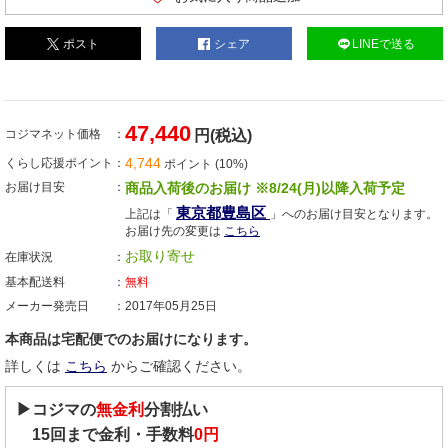
ポスト
シェア
LINEで送る
47,440
コジマネット価格
円(税込)
4,744
くらし応援ポイント
ポイント (10%)
お届け目安
商品入荷後のお届け ※8/24(月)以降入荷予定
東京都豊島区
上記は「
」へのお届け目安となります。
お届け先の変更は
こちら
お取り寄せ
在庫状況
基本配送料
無料
メーカー発売日
2017年05月25日
本商品は宅配便でのお届けになります。
詳しくは
こちら
からご確認ください。
▶コジマの
無金利
分割払い
15
回まで金利・手数料
0円