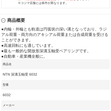
※コジマ店舗とは条件が異なります。
商品概要
●内輪・外輪とも軌道は円弧状の深い溝となっており、ラジ
アル荷重・両方向のアキシアル荷重または合成荷重を受ける
ことができます。
●高速回転にも適しています。
●最も一般的な開放形深溝玉軸受ベアリングです。
●自動車・産業機全般に。
商品名
NTN 深溝玉軸受 6032
型番
6032
メーカー