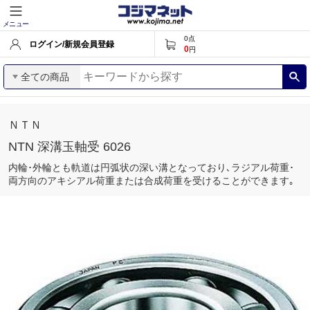
メニュー
0
点
ログイン/新規会員登録
0
円
全ての商品
ＮＴＮ
NTN 深溝玉軸受 6026
内輪･外輪とも軌道は円弧状の深い溝となっており､ラジアル荷重･
両方向のアキシアル荷重または合成荷重を受けることができます｡