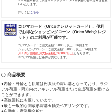
※本商品到着後に別途リネットジャパンへ回収品のお申込みをお願
いいたします。
詳しくは
こちら
コジマカード（Oricoクレジットカード）、便利
でお得なショッピングローン（Orico Webクレジ
ット）のご利用が可能です。
コジマカード：ご注文金額10,000円以上・36回まで
ショッピングローン：ご注文金額15,000円以上・24回まで
月々の分割最低お支払金額は3,000円以上
となります。
※コジマ店舗とは条件が異なります。
商品概要
●内輪・外輪とも軌道は円弧状の深い溝となっており、ラジ
アル荷重・両方向のアキシアル荷重または合成荷重を受ける
ことができます。
●高速回転にも適しています。
●最も一般的な開放形深溝玉軸受ベアリングです。
●自動車・産業機全般に。