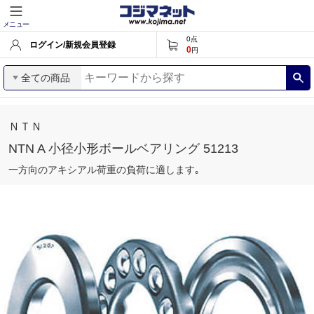
メニュー
0
点
ログイン/新規会員登録
0
円
全ての商品
ＮＴＮ
NTN A 小径小形ボールベアリング 51213
一方向のアキシアル荷重の負荷に適します｡