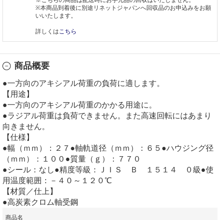
※本商品到着後に別途リネットジャパンへ回収品のお申込みをお願
いいたします。
詳しくは
こちら
商品概要
●一方向のアキシアル荷重の負荷に適します。
【用途】
●一方向のアキシアル荷重のかかる用途に。
●ラジアル荷重は負荷できません。また高速回転にはあまり
向きません。
【仕様】
●幅（ｍｍ）：２７●軸軌道径（ｍｍ）：６５●ハウジング径
（ｍｍ）：１００●質量（ｇ）：７７０
●シール：なし●精度等級：ＪＩＳ Ｂ １５１４ ０級●使
用温度範囲：－４０～１２０℃
【材質／仕上】
●高炭素クロム軸受鋼
商品名