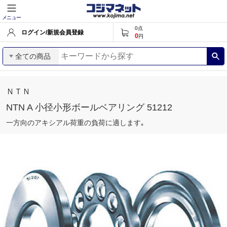
メニュー
0
点
ログイン/新規会員登録
0
円
全ての商品
ＮＴＮ
NTN A 小径小形ボールベアリング 51212
一方向のアキシアル荷重の負荷に適します｡