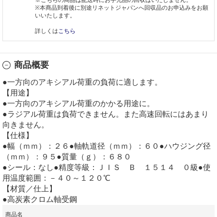
※本商品到着後に別途リネットジャパンへ回収品のお申込みをお願
いいたします。
詳しくは
こちら
商品概要
●一方向のアキシアル荷重の負荷に適します。
【用途】
●一方向のアキシアル荷重のかかる用途に。
●ラジアル荷重は負荷できません。また高速回転にはあまり
向きません。
【仕様】
●幅（ｍｍ）：２６●軸軌道径（ｍｍ）：６０●ハウジング径
（ｍｍ）：９５●質量（ｇ）：６８０
●シール：なし●精度等級：ＪＩＳ Ｂ １５１４ ０級●使
用温度範囲：－４０～１２０℃
【材質／仕上】
●高炭素クロム軸受鋼
商品名