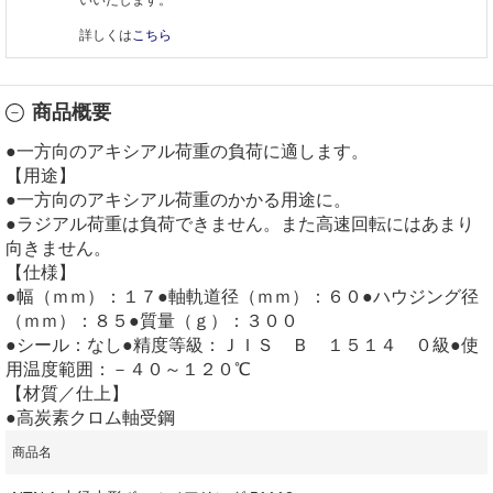
詳しくは
こちら
商品概要
●一方向のアキシアル荷重の負荷に適します。
【用途】
●一方向のアキシアル荷重のかかる用途に。
●ラジアル荷重は負荷できません。また高速回転にはあまり
向きません。
【仕様】
●幅（ｍｍ）：１７●軸軌道径（ｍｍ）：６０●ハウジング径
（ｍｍ）：８５●質量（ｇ）：３００
●シール：なし●精度等級：ＪＩＳ Ｂ １５１４ ０級●使
用温度範囲：－４０～１２０℃
【材質／仕上】
●高炭素クロム軸受鋼
商品名