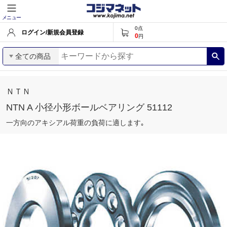
メニュー
0
点
ログイン/新規会員登録
0
円
全ての商品
ＮＴＮ
NTN A 小径小形ボールベアリング 51112
一方向のアキシアル荷重の負荷に適します｡