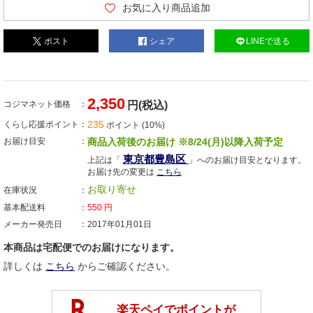
お気に入り商品追加
ポスト
シェア
LINEで送る
2,350
コジマネット価格
円(税込)
235
くらし応援ポイント
ポイント (10%)
お届け目安
商品入荷後のお届け ※8/24(月)以降入荷予定
東京都豊島区
上記は「
」へのお届け目安となります。
お届け先の変更は
こちら
お取り寄せ
在庫状況
基本配送料
550
円
メーカー発売日
2017年01月01日
本商品は宅配便でのお届けになります。
詳しくは
こちら
からご確認ください。