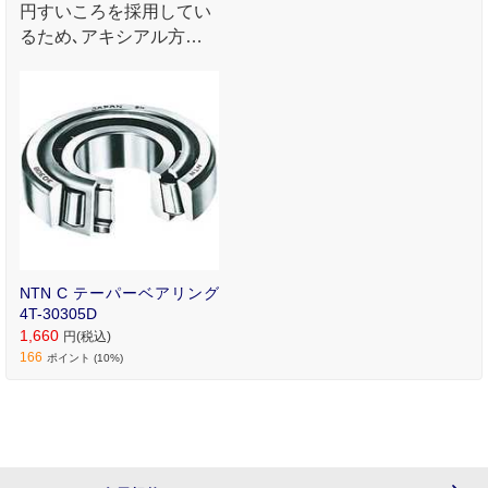
円すいころを採用してい
るため､アキシアル方向
の荷重にも耐久性があり
負荷能力も大きいベアリ
ングです｡ スラスト･ラジ
アル荷重のかかる用途
に｡
NTN C テーパーベアリング
4T-30305D
1,660
円(税込)
166
ポイント (10%)