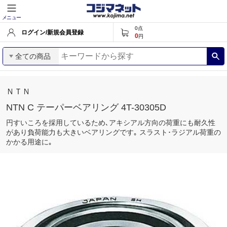
メニュー
0
点
ログイン/新規会員登録
0
円
全ての商品
ＮＴＮ
NTN C テーパーベアリング 4T-30305D
円すいころを採用しているため､アキシアル方向の荷重にも耐久性
があり負荷能力も大きいベアリングです｡ スラスト･ラジアル荷重の
かかる用途に｡