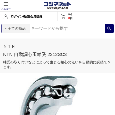
メニュー
0
点
ログイン/新規会員登録
0
円
全ての商品
ＮＴＮ
NTN 自動調心玉軸受 2312SC3
軸受の取り付けなどによって生じる軸心の狂いを自動的に調整でき
ます｡