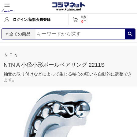
メニュー
0
点
ログイン/新規会員登録
0
円
全ての商品
ＮＴＮ
NTN A 小径小形ボールベアリング 2211S
軸受の取り付けなどによって生じる軸心の狂いを自動的に調整でき
ます｡