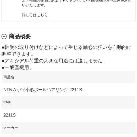
※本商品到着後に別途リネットジャパンへ回収品のお申込みをお願
いいたします。
詳しくは
こちら
商品概要
●軸受の取り付けなどによって生じる軸心の狂いを自動的に
調整できます。
●アキシアル荷重の大きな用途には適しません。
●一般産機用。
商品名
NTN A 小径小形ボールベアリング 2211S
型番
2211S
メーカー