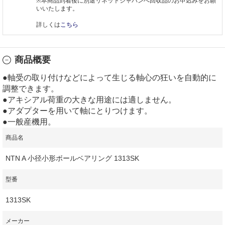
※本商品到着後に別途リネットジャパンへ回収品のお申込みをお願
いいたします。
詳しくは
こちら
商品概要
●軸受の取り付けなどによって生じる軸心の狂いを自動的に
調整できます。
●アキシアル荷重の大きな用途には適しません。
●アダプターを用いて軸にとりつけます。
●一般産機用。
商品名
NTN A 小径小形ボールベアリング 1313SK
型番
1313SK
メーカー