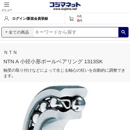
メニュー
0
点
ログイン/新規会員登録
0
円
全ての商品
ＮＴＮ
NTN A 小径小形ボールベアリング 1313SK
軸受の取り付けなどによって生じる軸心の狂いを自動的に調整でき
ます｡